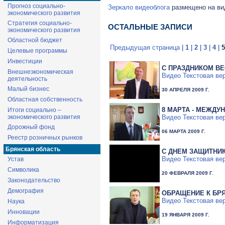
Прогноз социально-
Зеркало видеоблога
размещено на вид
экономического развития
Стратегия социально-
ОСТАЛЬНЫЕ ЗАПИСИ
экономического развития
Областной бюджет
Предыдущая страница
|
1
|
2
|
3
|
4
|
5
Целевые программы
Инвестиции
С ПРАЗДНИКОМ ВЕ
Внешнеэкономическая
Видео
Текстовая ве
деятельность
Малый бизнес
30 АПРЕЛЯ 2009 Г.
Областная собственность
8 МАРТА - МЕЖД
Итоги социально –
Видео
Текстовая ве
экономического развития
Дорожный фонд
06 МАРТА 2009 Г.
Реестр розничных рынков
Брянская область
C ДНЕМ ЗАЩИТНИК
Видео
Текстовая ве
Устав
Символика
20 ФЕВРАЛЯ 2009 Г.
Законодательство
Демография
ОБРАЩЕНИЕ К БР
Видео
Текстовая ве
Наука
Инновации
19 ЯНВАРЯ 2009 Г.
Информатизация