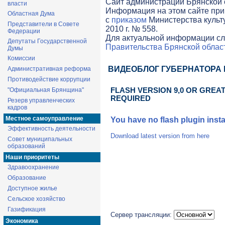
Cайт администрации Брянской о
власти
Информация на этом сайте при
Областная Дума
с
приказом
Министерства культ
Представители в Совете
2010 г. № 558.
Федерации
Для актуальной информации сл
Депутаты Государственной
Правительства Брянской облас
Думы
Комиссии
ВИДЕОБЛОГ ГУБЕРНАТОРА
Административная реформа
Противодействие коррупции
"Официальная Брянщина"
FLASH VERSION 9,0 OR GREAT
REQUIRED
Резерв управленческих
кадров
Местное самоуправление
You have no flash plugin insta
Эффективность деятельности
Download latest version from
here
Совет муниципальных
образований
Наши приоритеты
Здравоохранение
Образование
Доступное жилье
Сельское хозяйство
Газификация
Сервер трансляции:
Экономика