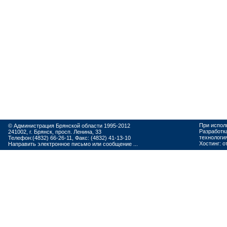
При испол
© Администрация Брянской области 1995-2012
Разработк
241002, г. Брянск, просп. Ленина, 33
технологи
Телефон:(4832) 66-26-11, Факс: (4832) 41-13-10
Хостинг:
о
Направить электронное письмо или сообщение ...