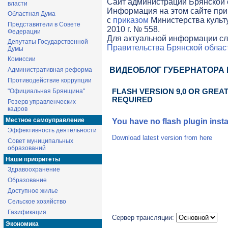
Cайт администрации Брянской о
власти
Информация на этом сайте при
Областная Дума
с
приказом
Министерства культ
Представители в Совете
2010 г. № 558.
Федерации
Для актуальной информации сл
Депутаты Государственной
Правительства Брянской облас
Думы
Комиссии
ВИДЕОБЛОГ ГУБЕРНАТОРА
Административная реформа
Противодействие коррупции
"Официальная Брянщина"
FLASH VERSION 9,0 OR GREAT
REQUIRED
Резерв управленческих
кадров
Местное самоуправление
You have no flash plugin insta
Эффективность деятельности
Download latest version from
here
Совет муниципальных
образований
Наши приоритеты
Здравоохранение
Образование
Доступное жилье
Сельское хозяйство
Газификация
Сервер трансляции:
Экономика