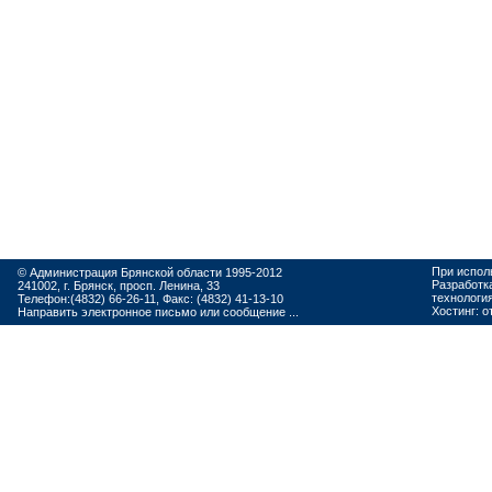
При испол
© Администрация Брянской области 1995-2012
Разработк
241002, г. Брянск, просп. Ленина, 33
технологи
Телефон:(4832) 66-26-11, Факс: (4832) 41-13-10
Хостинг:
о
Направить электронное письмо или сообщение ...