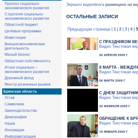
Прогноз социально-
Зеркало видеоблога
размещено на вид
экономического развития
Стратегия социально-
ОСТАЛЬНЫЕ ЗАПИСИ
экономического развития
Областной бюджет
Предыдущая страница
|
1
|
2
|
3
|
4
|
5
Целевые программы
Инвестиции
С ПРАЗДНИКОМ ВЕ
Внешнеэкономическая
Видео
Текстовая ве
деятельность
Малый бизнес
30 АПРЕЛЯ 2009 Г.
Областная собственность
8 МАРТА - МЕЖД
Итоги социально –
Видео
Текстовая ве
экономического развития
Дорожный фонд
06 МАРТА 2009 Г.
Реестр розничных рынков
Брянская область
C ДНЕМ ЗАЩИТНИК
Видео
Текстовая ве
Устав
Символика
20 ФЕВРАЛЯ 2009 Г.
Законодательство
Демография
ОБРАЩЕНИЕ К БР
Видео
Текстовая ве
Наука
Инновации
19 ЯНВАРЯ 2009 Г.
Информатизация