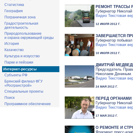
Статистика
РЕМОНТ ТРАССЫ
Губернатор Николай
География
Видео
Текстовая ве
Пограничная зона
Градостроительная
12 ИЮЛЯ 2012 Г.
деятельность
Природопользование
ЗАВЕРШАЕТСЯ ПР
и охрана окружающей среды
Губернатор побывал
История
Видео
Текстовая ве
Казачество
10 ИЮЛЯ 2012 Г.
Культура и искусство
Парки и пейзажи
ДМИТРИЙ МЕДВЕД
Председатель Прав
Интернет-ресурсы
Николаем Дениным.
Субъекты РФ
Видео
Текстовая ве
Брянский филиал ФГУ
«Росгранстрой»
24 МАЯ 2012 Г.
Специальные проекты
Поиск
ПЕРЕД ОРГАНАМИ
Губернатор Николай
Программное обеспечение
Видео
Текстовая ве
17 МАЯ 2012 Г.
О РЕМОНТЕ И СТР
Фрагмент пресс-конф