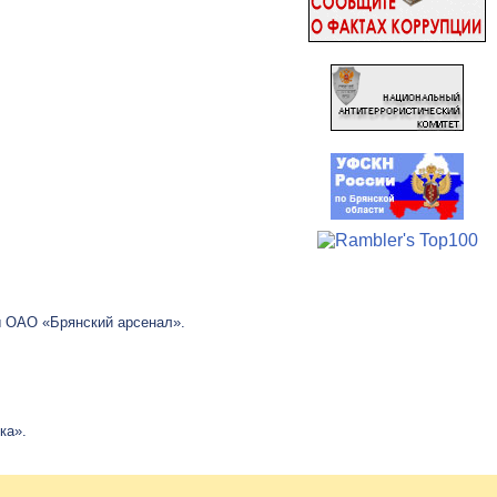
ы
ОАО «Брянский арсенал»
.
ка».