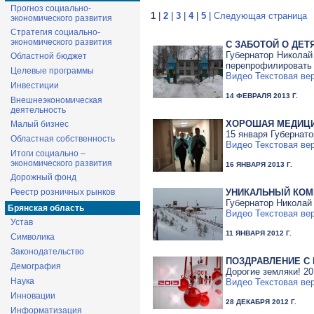
Прогноз социально-
1
|
2
|
3
|
4
|
5
|
Следующая страница
экономического развития
Стратегия социально-
экономического развития
С ЗАБОТОЙ О ДЕТ
Губернатор Николай
Областной бюджет
перепрофилировать 
Целевые программы
Видео
Текстовая ве
Инвестиции
14 ФЕВРАЛЯ 2013 Г.
Внешнеэкономическая
деятельность
ХОРОШАЯ МЕДИЦИ
Малый бизнес
15 января Губернат
Областная собственность
Видео
Текстовая ве
Итоги социально –
экономического развития
16 ЯНВАРЯ 2013 Г.
Дорожный фонд
УНИКАЛЬНЫЙ КОМ
Реестр розничных рынков
Губернатор Николай
Брянская область
Видео
Текстовая ве
Устав
11 ЯНВАРЯ 2012 Г.
Символика
Законодательство
ПОЗДРАВЛЕНИЕ С
Демография
Дорогие земляки! 2
Наука
Видео
Текстовая ве
Инновации
28 ДЕКАБРЯ 2012 Г.
Информатизация