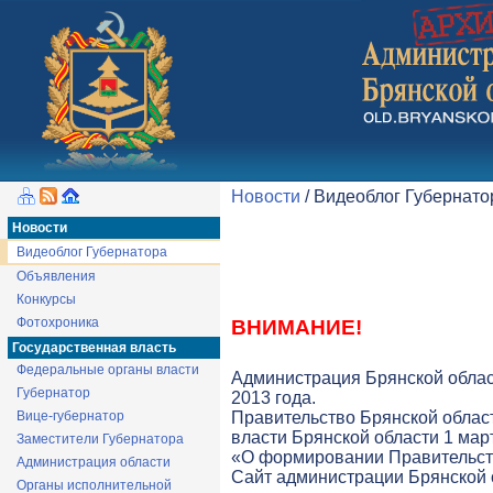
Новости
/ Видеоблог Губернат
Новости
Видеоблог Губернатора
Объявления
Конкурсы
Фотохроника
ВНИМАНИЕ!
Государственная власть
Федеральные органы власти
Администрация Брянской облас
Губернатор
2013 года.
Вице-губернатор
Правительство Брянской облас
власти Брянской области 1 март
Заместители Губернатора
«О формировании Правительств
Администрация области
Cайт администрации Брянской о
Органы исполнительной