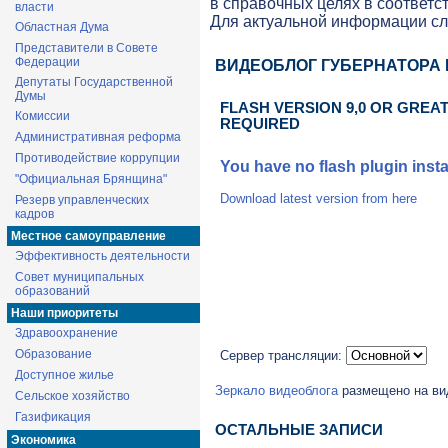
в справочных целях в соответс
власти
Для актуальной информации с
Областная Дума
Представители в Совете
Федерации
ВИДЕОБЛОГ ГУБЕРНАТОРА
Депутаты Государственной
Думы
FLASH VERSION 9,0 OR GREAT
Комиссии
REQUIRED
Административная реформа
Противодействие коррупции
You have no flash plugin insta
"Официальная Брянщина"
Download latest version from
here
Резерв управленческих
кадров
Местное самоуправление
Эффективность деятельности
Совет муниципальных
образований
Наши приоритеты
Здравоохранение
Образование
Сервер трансляции:
Доступное жилье
Зеркало видеоблога
размещено на вид
Сельское хозяйство
Газификация
ОСТАЛЬНЫЕ ЗАПИСИ
Экономика