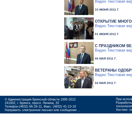
Видео
Текстовая ве
10 ИЮНЯ 2011 Г.
ОТКРЫТИЕ МНОГОФ
Видео
Текстовая ве
01 ИЮНЯ 2011 Г.
С ПРАЗДНИКОМ В
Видео
Текстовая ве
06 МАЯ 2011 Г.
ВЕТЕРАНЫ ОДОБР
Видео
Текстовая ве
04 МАЯ 2011 Г.
При испол
© Администрация Брянской области 1995-2012
Разработк
241002, г. Брянск, просп. Ленина, 33
технологи
Телефон:(4832) 66-26-11, Факс: (4832) 41-13-10
Хостинг:
о
Направить электронное письмо или сообщение ...