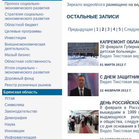
Прогноз социально-
Зеркало видеоблога
размещено на вид
экономического развития
Стратегия социально-
ОСТАЛЬНЫЕ ЗАПИСИ
экономического развития
Областной бюджет
Предыдущая
|
1
|
2
|
3
|
4
|
5
|
Следую
Целевые программы
Инвестиции
КАПРЕМОНТ ОБЛА
Внешнеэкономическая
29 февраля Губерна
деятельность
детская больница».
Малый бизнес
Видео
Текстовая ве
Областная собственность
01 МАРТА 2012 Г.
Итоги социально –
экономического развития
C ДНЕМ ЗАЩИТНИК
Дорожный фонд
Видео
Текстовая ве
Реестр розничных рынков
22 ФЕВРАЛЯ 2012 Г.
Брянская область
Устав
ДЕНЬ РОССИЙСКО
Символика
8 февраля в Росси
Законодательство
вышедшем в 1999 г
выдающуюся роль
Демография
и общества, следуя
Наука
со дня основания в 
Видео
Текстовая ве
Инновации
Информатизация