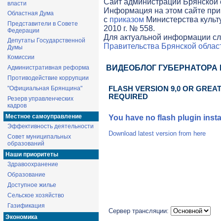
Cайт администрации Брянской о
власти
Информация на этом сайте при
Областная Дума
с
приказом
Министерства культ
Представители в Совете
2010 г. № 558.
Федерации
Для актуальной информации сл
Депутаты Государственной
Правительства Брянской облас
Думы
Комиссии
ВИДЕОБЛОГ ГУБЕРНАТОРА
Административная реформа
Противодействие коррупции
"Официальная Брянщина"
FLASH VERSION 9,0 OR GREAT
REQUIRED
Резерв управленческих
кадров
Местное самоуправление
You have no flash plugin insta
Эффективность деятельности
Download latest version from
here
Совет муниципальных
образований
Наши приоритеты
Здравоохранение
Образование
Доступное жилье
Сельское хозяйство
Газификация
Сервер трансляции:
Экономика