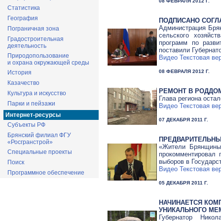
08 ФЕВРАЛЯ 2012 Г.
Статистика
География
ПОДПИСАНО СОГЛ
Администрация Бря
Пограничная зона
сельского хозяйст
Градостроительная
программ по разви
деятельность
поставили Губернат
Природопользование
Видео
Текстовая ве
и охрана окружающей среды
08 ФЕВРАЛЯ 2012 Г.
История
Казачество
РЕМОНТ В РОДДОМ
Культура и искусство
Глава региона оста
Парки и пейзажи
Видео
Текстовая ве
Интернет-ресурсы
07 ДЕКАБРЯ 2011 Г.
Субъекты РФ
Брянский филиал ФГУ
ПРЕДВАРИТЕЛЬНЫ
«Росгранстрой»
«Жители Брянщины 
Специальные проекты
прокомментировал 
выборов в Государс
Поиск
Видео
Текстовая ве
Программное обеспечение
05 ДЕКАБРЯ 2011 Г.
НАЧИНАЕТСЯ КОМ
УНИКАЛЬНОГО МЕ
Губернатор Нико