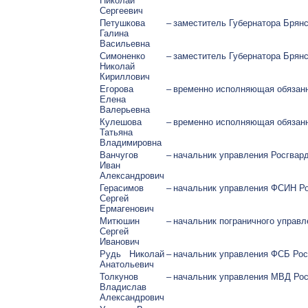
Николай
Сергеевич
Петушкова
–
заместитель Губернатора Брян
Галина
Васильевна
Симоненко
–
заместитель Губернатора Брян
Николай
Кириллович
Егорова
–
временно исполняющая обязанн
Елена
Валерьевна
Кулешова
–
временно исполняющая обязанн
Татьяна
Владимировна
Ванчугов
–
начальник управления Росгвар
Иван
Александрович
Герасимов
–
начальник управления ФСИН Ро
Сергей
Ермагенович
Митюшин
–
начальник пограничного управ
Сергей
Иванович
Рудь Николай
–
начальник управления ФСБ Рос
Анатольевич
Толкунов
–
начальник управления МВД Рос
Владислав
Александрович