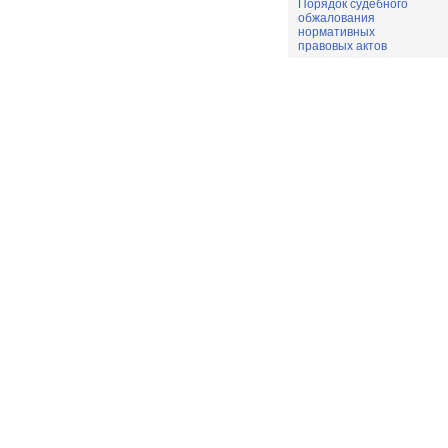
Порядок судебного
обжалования
нормативных
правовых актов