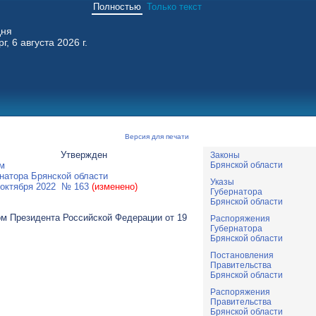
Полностью
Только текст
дня
г, 6 августа 2026 г.
Версия для печати
Утвержден
Законы
Брянской области
ом
натора Брянской области
Указы
 октября 2022 № 163
(изменено)
Губернатора
Брянской области
ом Президента Российской Федерации от 19
Распоряжения
Губернатора
Брянской области
Постановления
Правительства
Брянской области
Распоряжения
Правительства
Брянской области