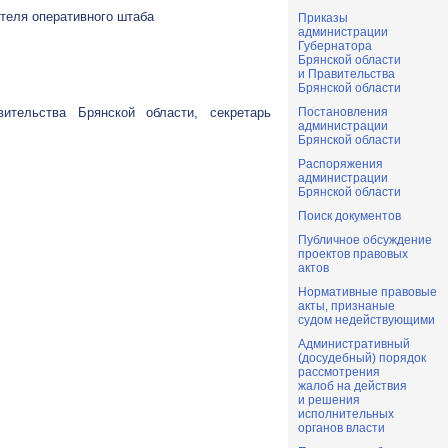
ителя оперативного штаба
Приказы
администрации
Губернатора
Брянской области
)
и Правительства
Брянской области
ительства Брянской области, секретарь
Постановления
администрации
Брянской области
Распоряжения
администрации
Брянской области
Поиск документов
Публичное обсуждение
проектов правовых
актов
Нормативные правовые
акты, признаные
судом недействующими
Административный
(досудебный) порядок
рассмотрения
жалоб на действия
и решения
исполнительных
органов власти