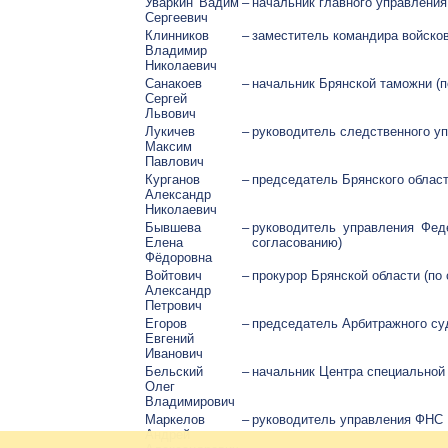
Уваркин Вадим
–
начальник главного управлени
Сергеевич
Клинников
–
заместитель командира войсков
Владимир
Николаевич
Санакоев
–
начальник Брянской таможни (п
Сергей
Львович
Лукичев
–
руководитель следственного уп
Максим
Павлович
Курганов
–
председатель Брянского облас
Александр
Николаевич
Бывшева
–
руководитель управления Фед
Елена
согласованию)
Фёдоровна
Войтович
–
прокурор Брянской области (п
Александр
Петрович
Егоров
–
председатель Арбитражного су
Евгений
Иванович
Бельский
–
начальник Центра специальной
Олег
Владимирович
Маркелов
–
руководитель управления ФНС 
Андрей