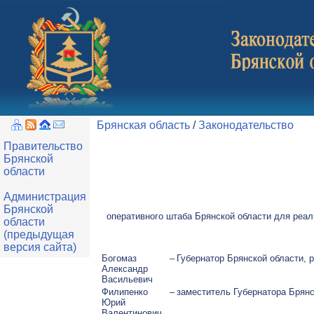
Брянская область
/
Законодательство
Правительство
Брянской
области
Администрация
Брянской
оперативного штаба Брянской области для реал
области
(предыдущая
версия сайта)
Богомаз
–
Губернатор Брянской области,
Александр
Васильевич
Филипенко
–
заместитель Губернатора Брян
Юрий
Валентинович