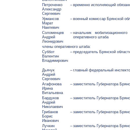
Петроченко
–
временно исполняющий обязанн
Александр
Сергеевич
Урмансов
–
военный комиссар Брянской обл
Марат
Наилевич
Соломенцев
–
начальник мобилизационного
Андрей
оперативного штаба
Леонидович
члены оперативного штаба:
Суббот
–
председатель Брянской област
Валентин
Владимирович
Дьячук
–
главный федеральный инспекто
Андрей
Сергеевич
Агафонова
–
заместитель Губернатора Брян
Ирина
Витальевна
Бардуков
–
заместитель Губернатора Брян
Андрей
Николаевич
Грибанов
–
заместитель Губернатора Брянс
Борис
Иванович
Лучкин
–
заместитель Губернатора Брян