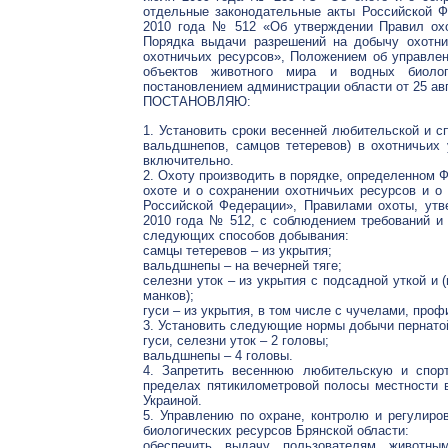
отдельные законодательные акты Российской Ф
2010 года № 512 «Об утверждении Правил ох
Порядка выдачи разрешений на добычу охотн
охотничьих ресурсов», Положением об управлен
объектов животного мира и водных биолог
постановлением администрации области от 25 авг
ПОСТАНОВЛЯЮ:
1. Установить сроки весенней любительской и сп
вальдшнепов, самцов тетеревов) в охотничьих 
включительно.
2. Охоту производить в порядке, определенном 
охоте и о сохранении охотничьих ресурсов и о
Российской Федерации», Правилами охоты, ут
2010 года № 512, с соблюдением требований и 
следующих способов добывания:
самцы тетеревов – из укрытия;
вальдшнепы – на вечерней тяге;
селезни уток – из укрытия с подсадной уткой и 
манков);
гуси – из укрытия, в том числе с чучелами, про
3. Установить следующие нормы добычи пернатой 
гуси, селезни уток – 2 головы;
вальдшнепы – 4 головы.
4. Запретить весеннюю любительскую и спор
пределах пятикилометровой полосы местности 
Украиной.
5. Управлению по охране, контролю и регулиро
биологических ресурсов Брянской области:
обеспечить выдачу пользователям животн