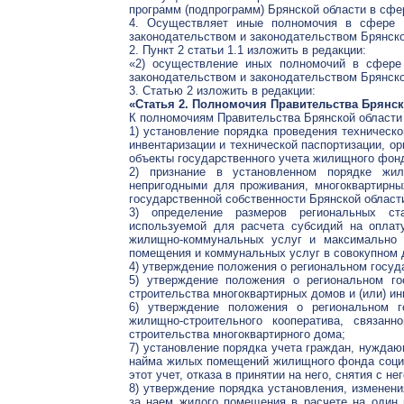
программ (подпрограмм) Брянской области в сф
4. Осуществляет иные полномочия в сфере 
законодательством и законодательством Брянско
2. Пункт 2 статьи 1.1 изложить в редакции:
«2) осуществление иных полномочий в сфере
законодательством и законодательством Брянско
3. Статью 2 изложить в редакции:
«Статья 2. Полномочия Правительства Брянс
К полномочиям Правительства Брянской области
1) установление порядка проведения техническо
инвентаризации и технической паспортизации, ор
объекты государственного учета жилищного фон
2) признание в установленном порядке жи
непригодными для проживания, многоквартирн
государственной собственности Брянской област
3) определение размеров региональных ст
используемой для расчета субсидий на оплат
жилищно-коммунальных услуг и максимально 
помещения и коммунальных услуг в совокупном 
4) утверждение положения о региональном госу
5) утверждение положения о региональном го
строительства многоквартирных домов и (или) и
6) утверждение положения о региональном г
жилищно-строительного кооператива, связан
строительства многоквартирного дома;
7) установление порядка учета граждан, нужда
найма жилых помещений жилищного фонда социал
этот учет, отказа в принятии на него, снятия с нег
8) утверждение порядка установления, изменен
за наем жилого помещения в расчете на один