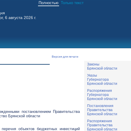
Полностью
Только текст
дня
г, 6 августа 2026 г.
Версия для печати
Законы
Брянской области
Указы
Губернатора
Брянской области
Распоряжения
Губернатора
Брянской области
Постановления
Правительства
ержденными постановлением Правительства
Брянской области
ство Брянской области
Распоряжения
Правительства
 перечня объектов бюджетных инвестиций
Брянской области