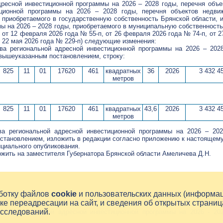
дресной инвестиционной программы на 2026 – 2028 годы, перечня объ
иционной программы на 2026 – 2028 годы, перечня объектов недви
, приобретаемого в государственную собственность Брянской области,
ы на 2026 – 2028 годы, приобретаемого в муниципальную собственность
 от 12 февраля 2026 года № 55-п, от 26 февраля 2026 года № 74-п, от 2
от 22 мая 2026 года № 229-п) следующие изменения:
ва региональной адресной инвестиционной программы на 2026 – 2028
 вышеуказанным постановлением, строку:
825
11
01
17620
461
квадратных
36
2026
3 432 4
метров
825
11
01
17620
461
квадратных
43,6
2026
3 432 4
метров
ва региональной адресной инвестиционной программы на 2026 – 20
становлением, изложить в редакции согласно приложению к настоящем
ициального опубликования.
ожить на заместителя Губернатора Брянской области Амеличева Д.Н.
аботку файлов
cookie
и пользовательских данных (информа
ке переадресации на сайт, и сведения об открытых страниц
исследований.
ва региональной адресной инвестиционной программы на 2026 - 20