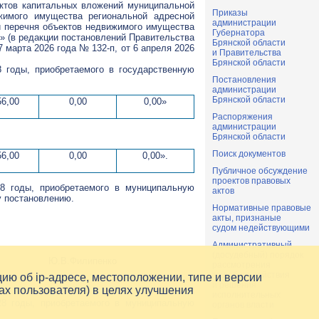
ектов капитальных вложений муниципальной
Приказы
жимого имущества региональной адресной
администрации
 и перечня объектов недвижимого имущества
Губернатора
» (в редакции постановлений Правительства
Брянской области
7 марта 2026 года № 132-п, от 6 апреля 2026
и Правительства
Брянской области
 годы, приобретаемого в государственную
Постановления
администрации
Брянской области
56,00
0,00
0,00»
Распоряжения
администрации
Брянской области
Поиск документов
56,00
0,00
0,00».
Публичное обсуждение
проектов правовых
28 годы, приобретаемого в муниципальную
актов
у постановлению.
Нормативные правовые
акты, признаные
судом недействующими
Административный
(досудебный) порядок
Ю.В.Филипенко
рассмотрения
жалоб на действия
цию об
ip-адресе
, местоположении, типе и версии
и решения
ах пользователя) в целях улучшения
исполнительных
28 годы, приобретаемого в муниципальную
органов власти