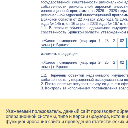
государственной собственности региональной а
собственности региональной адресной инвест
инвестиционной программы на 2026 – 2028 годы
региональной адресной инвестиционной программ
Брянской области от 22 января 2026 года № 13-п,
года № 145-п, от 16 апреля 2026 года № 167-п, 
1.1. В перечне объектов недвижимого имущест
собственность Брянской области, утвержденном
«Жилое помещение (квартира 1-
25
2
02
комн.) г. Брянск
изложить в редакции:
«Жилое помещение (квартира 2-
25
2
02
комн.) г. Брянск
1.2. Перечень объектов недвижимого имущест
собственность, утвержденный вышеуказанным по
2. Постановление вступает в силу со дня его оф
3. Контроль за исполнением постановления возл
Исполняющий обязанности Губернатора
Уважаемый пользователь, данный сайт производит обр
Приложения:
операционной системы, типе и версии браузера, источни
функционирования сайта и проведения статистических 
Перечень объектов недвижимого имущест
собственность (zip)