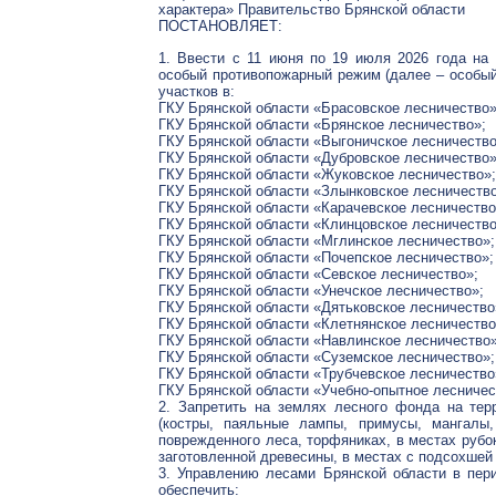
характера» Правительство Брянской области
ПОСТАНОВЛЯЕТ:
1. Ввести с 11 июня по 19 июля 2026 года на
особый противопожарный режим (далее – особый
участков в:
ГКУ Брянской области «Брасовское лесничество»
ГКУ Брянской области «Брянское лесничество»;
ГКУ Брянской области «Выгоничское лесничество
ГКУ Брянской области «Дубровское лесничество»
ГКУ Брянской области «Жуковское лесничество»;
ГКУ Брянской области «Злынковское лесничество
ГКУ Брянской области «Карачевское лесничество
ГКУ Брянской области «Клинцовское лесничество
ГКУ Брянской области «Мглинское лесничество»;
ГКУ Брянской области «Почепское лесничество»;
ГКУ Брянской области «Севское лесничество»;
ГКУ Брянской области «Унечское лесничество»;
ГКУ Брянской области «Дятьковское лесничество
ГКУ Брянской области «Клетнянское лесничество
ГКУ Брянской области «Навлинское лесничество»
ГКУ Брянской области «Суземское лесничество»;
ГКУ Брянской области «Трубчевское лесничество
ГКУ Брянской области «Учебно-опытное лесничес
2. Запретить на землях лесного фонда на тер
(костры, паяльные лампы, примусы, мангалы,
поврежденного леса, торфяниках, в местах рубок
заготовленной древесины, в местах с подсохшей 
3. Управлению лесами Брянской области в пер
обеспечить: