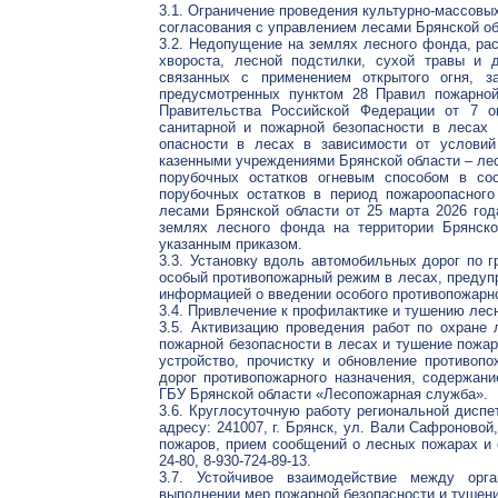
3.1. Ограничение проведения культурно-массовы
согласования с управлением лесами Брянской об
3.2. Недопущение на землях лесного фонда, ра
хвороста, лесной подстилки, сухой травы и 
связанных с применением открытого огня, з
предусмотренных пунктом 28 Правил пожарной
Правительства Российской Федерации от 7 
санитарной и пожарной безопасности в лесах 
опасности в лесах в зависимости от услови
казенными учреждениями Брянской области – лес
порубочных остатков огневым способом в со
порубочных остатков в период пожароопасного
лесами Брянской области от 25 марта 2026 го
землях лесного фонда на территории Брянско
указанным приказом.
3.3. Установку вдоль автомобильных дорог по г
особый противопожарный режим в лесах, предупр
информацией о введении особого противопожарно
3.4. Привлечение к профилактике и тушению лес
3.5. Активизацию проведения работ по охране
пожарной безопасности в лесах и тушение пожар
устройство, прочистку и обновление противоп
дорог противопожарного назначения, содержани
ГБУ Брянской области «Лесопожарная служба».
3.6. Круглосуточную работу региональной диспе
адресу: 241007, г. Брянск, ул. Вали Сафроновой
пожаров, прием сообщений о лесных пожарах и 
24-80, 8-930-724-89-13.
3.7. Устойчивое взаимодействие между орг
выполнении мер пожарной безопасности и тушени