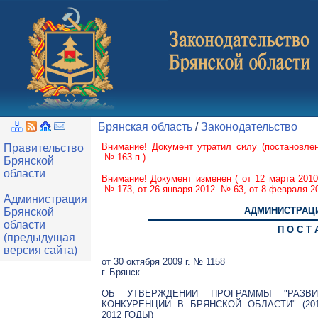
Брянская область
/
Законодательство
Внимание! Документ утратил силу (
постановле
Правительство
№ 163-п
)
Брянской
области
Внимание! Документ изменен (
от 12 марта 20
№ 173
,
от 26 января 2012 № 63
,
от 8 февраля 
Администрация
АДМИНИСТРАЦИ
Брянской
области
П О С Т 
(предыдущая
версия сайта)
от 30 октября 2009 г. № 1158
г. Брянск
ОБ УТВЕРЖДЕНИИ ПРОГРАММЫ "РАЗВИ
КОНКУРЕНЦИИ В БРЯНСКОЙ ОБЛАСТИ" (20
2012 ГОДЫ)