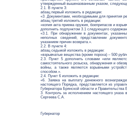
утвержденный вышеназванным указом, следующи
2.1. В пункте 3:
абзац первый изложить в редакции:
«3. Документами, необходимыми для принятия ре
абзац третий изложить в редакции:
«копия акта приема оружия, боеприпасов и взры
дополнить подпунктом 3.1 следующего содержан
«3.1. При обнаружении в документах, указанн
неполных сведений, представлении докумен
указанием причин возврата.».
2.2. В пункте 4:
абзац седьмой изложить в редакции:
«взрывчатые вещества (кроме пороха) – 500 рубл
2.3. Пункт 5 дополнить словами «или являют
самостоятельного розыска, обнаружения и обез
войны, а также являются взрывными устройс
способом.».
2.4. Пункт 6 изложить в редакции:
«6. Заявка на выплату денежного вознагражд
настоящего Порядка, представляется из управ
Губернатора Брянской области и Правительства Б
3. Контроль за исполнением настоящего указа 
Сергеева С.А.
Губернатор