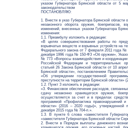
указом Губернатора Брянской области от 5 м
законодательством
ПОСТАНОВЛЯЮ:
1. Внести в указ Губернатора Брянской области
незаконного оборота оружия, боеприпасов, 
изменений, внесенных указом Губернатора Брян
изменения:
1.1. Преамбулу изложить в редакции:
«В целях совершенствования работы по преду
взрывчатых веществ и взрывных устройств на тер
Федерального закона от 7 февраля 2011 года № 
декабря 1996 года № 150-ФЗ «Об оружии», Указо
№ 773 «Вопросы взаимодействия и координации 
Российской Федерации и территориальных ор
статьей 26 Закона Брянской области от 10 апр
Брянской области», постановлением Правительс
«Об утверждении государственной программ
преступности на территории Брянской области» (2
1.2. Пункт 3 изложить в редакции:
«3. Финансовое обеспечение расходов, связанны
сдачу незаконно хранящегося оружия, боепр
осуществляется за счет и в пределах средств
программой «Профилактика правонарушений и 
области» (2016 – 2020 годы)», утвержденной 
декабря 2015 года № 704-п.».
1.3. В пункте 6 слова «заместителя Губернат
«заместителя Губернатора Брянской области Серг
2. Внести в Порядок выплаты денежного возна
хранящегося оружия, его основных частей, бо