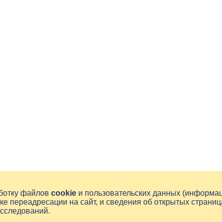
аботку файлов
cookie
и пользовательских данных (информа
ке переадресации на сайт, и сведения об открытых страниц
исследований.