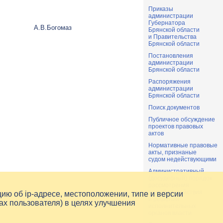
Приказы
администрации
Губернатора
А.В.Богомаз
Брянской области
и Правительства
Брянской области
Постановления
администрации
Брянской области
Распоряжения
администрации
Брянской области
Поиск документов
Публичное обсуждение
проектов правовых
актов
Нормативные правовые
акты, признаные
судом недействующими
Административный
(досудебный) порядок
рассмотрения
жалоб на действия
цию об
ip-адресе
, местоположении, типе и версии
и решения
ах пользователя) в целях улучшения
исполнительных
органов власти