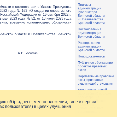
Приказы
бласти в соответствии с Указом Президента
администрации
 2022 года № 163 «О создании оперативного
Губернатора
оссийской Федерации от 19 октября 2022 г.
Брянской области
2 мая 2023 года № 52, от 13 июня 2023 года
и Правительства
вича, временно исполняющего обязанности
Брянской области
Постановления
администрации
Брянской области и Правительства Брянской
Брянской области
Распоряжения
администрации
Брянской области
А.В.Богомаз
Поиск документов
Публичное обсуждение
проектов правовых
актов
Нормативные правовые
акты, признаные
судом недействующими
Административный
(досудебный) порядок
рассмотрения
жалоб на действия
цию об
ip-адресе
, местоположении, типе и версии
и решения
ах пользователя) в целях улучшения
исполнительных
органов власти