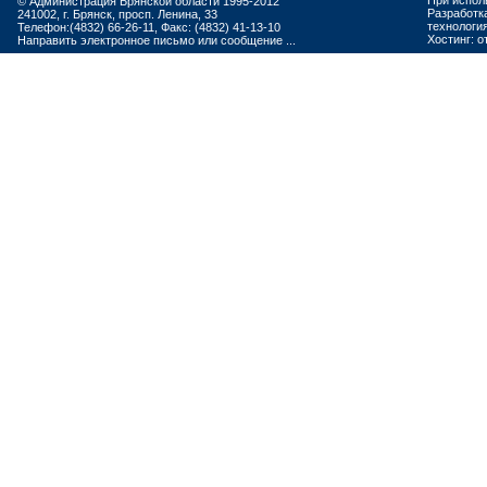
При испол
© Администрация Брянской области 1995-2012
Разработк
241002, г. Брянск, просп. Ленина, 33
технологи
Телефон:(4832) 66-26-11, Факс: (4832) 41-13-10
Хостинг:
о
Направить электронное письмо или сообщение ...