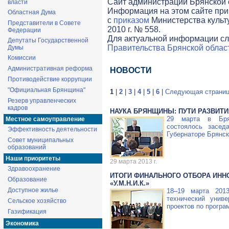
Cайт администрации Брянской о
власти
Информация на этом сайте при
Областная Дума
с
приказом
Министерства культ
Представители в Совете
2010 г. № 558.
Федерации
Для актуальной информации сл
Депутаты Государственной
Правительства Брянской облас
Думы
Комиссии
Административная реформа
НОВОСТИ
Противодействие коррупции
"Официальная Брянщина"
1
|
2
|
3
|
4
|
5
|
6
|
Следующая страни
Резерв управленческих
кадров
НАУКА БРЯНЩИНЫ: ПУТИ РАЗВИТИ
29 марта в Брян
Местное самоуправление
состоялось засед
Эффективность деятельности
Губернаторе Брянск
Совет муниципальных
образований
Наши приоритеты
29 марта 2013 г.
Здравоохранение
ИТОГИ ФИНАЛЬНОГО ОТБОРА ИН
Образование
«У.М.Н.И.К.»
Доступное жилье
18–19 марта 201
технический унив
Сельское хозяйство
проектов по прогр
Газификация
Экономика