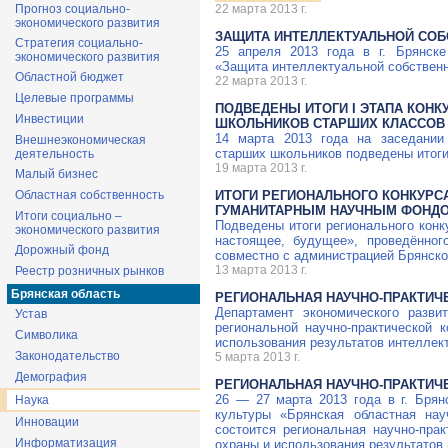
Прогноз социально-
22 марта 2013 г.
экономического развития
ЗАЩИТА ИНТЕЛЛЕКТУАЛЬНОЙ СОБ
Стратегия социально-
25 апреля 2013 года в г. Брянске
экономического развития
«Защита интеллектуальной собственн
Областной бюджет
22 марта 2013 г.
Целевые программы
ПОДВЕДЕНЫ ИТОГИ I ЭТАПА КОН
Инвестиции
ШКОЛЬНИКОВ СТАРШИХ КЛАССОВ
14 марта 2013 года на заседании 
Внешнеэкономическая
старших школьников подведены итоги
деятельность
19 марта 2013 г.
Малый бизнес
Областная собственность
ИТОГИ РЕГИОНАЛЬНОГО КОНКУРС
ГУМАНИТАРНЫМ НАУЧНЫМ ФОНД
Итоги социально –
Подведены итоги регионального конк
экономического развития
настоящее, будущее», проведённо
Дорожный фонд
совместно с администрацией Брянско
13 марта 2013 г.
Реестр розничных рынков
Брянская область
РЕГИОНАЛЬНАЯ НАУЧНО-ПРАКТИЧ
Департамент экономического разви
Устав
региональной научно-практической
Символика
использования результатов интеллек
Законодательство
5 марта 2013 г.
Демография
РЕГИОНАЛЬНАЯ
НАУЧНО-ПРАКТИЧ
26 — 27 марта 2013 года в г. Брян
Наука
культуры «Брянская областная на
Инновации
состоится региональная
научно-прак
Информатизация
охраны и использования результатов