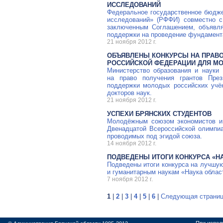
ИССЛЕДОВАНИЙ
Федеральное государственное бюдж
исследований» (РФФИ) совместно с
заключенным Соглашением, объявля
поддержки на проведение фундамент
21 ноября 2012 г.
ОБЪЯВЛЕНЫ КОНКУРСЫ НА ПРАВО
РОССИЙСКОЙ ФЕДЕРАЦИИ ДЛЯ М
Министерство образования и науки
на право получения грантов През
поддержки молодых российских
учё
докторов наук.
21 ноября 2012 г.
УСПЕХИ БРЯНСКИХ СТУДЕНТОВ
Молодёжным союзом экономистов и 
Двенадцатой Всероссийской олимпиа
проводимых под эгидой союза.
14 ноября 2012 г.
ПОДВЕДЕНЫ ИТОГИ КОНКУРСА «НА
Подведены итоги конкурса на лучшую
и гуманитарным наукам «Наука облас
7 ноября 2012 г.
1
|
2
|
3
|
4
|
5
|
6
|
Следующая страни