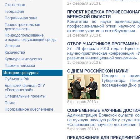
27 февраля 2013 г.
Статистика
География
ПРОЕКТ КОДЕКСА ПРОФЕССИОНАЛ
БРЯНСКОЙ ОБЛАСТИ
Пограничная зона
Комитетом по науке администрац
Градостроительная
профессиональной этики научного р
деятельность
активное участие в его обсуждении.
Природопользование
21 февраля 2013 г.
и охрана окружающей среды
ОТБОР УЧАСТНИКОВ ПРОГРАММЫ «У
История
27—28 февраля
2013 года в Брянско
Казачество
научно-практическая
конференция
«И
развития инновационной экономики».
Культура и искусство
15 февраля 2013 г.
Парки и пейзажи
С ДНЕМ РОССИЙСКОЙ НАУКИ!
Интернет-ресурсы
Сегодня в админ
Субъекты РФ
Губернатора Ник
посвящённая Дню р
Брянский филиал ФГУ
«Росгранстрой»
Специальные проекты
8 февраля 2013 г.
Поиск
Программное обеспечение
СОВРЕМЕННЫЕ НАУЧНЫЕ ДОСТИЖЕ
Администрация Брянской области со
на лучшую научную работу студентов
«Современные научные достижения. 
5 февраля 2013 г.
ПРЕДЛОЖЕНИЯ ДЛЯ ПРЕДПРИЯТИЙ