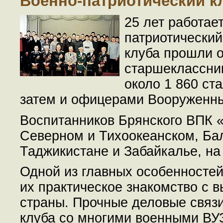
Военно-патриотический к
25 лет работае
патриотический
клуба прошли о
старшеклассник
около 1 860 ст
затем и офицерами Вооруженн
Воспитанников Брянского ВПК «
Северном и Тихоокеанском, Ба
Таджикистане и Забайкалье, на
Одной из главных особенностей
их практическое знакомство с
страны. Прочные деловые связ
клуба со многими военными ВУЗ