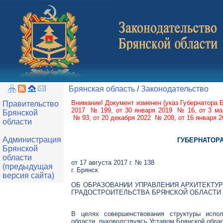
Брянская область
/
Законодательство
Внимание! Документ изменен (
указ Губернатора 
Правительство
2017 № 199
,
от 30 января 2019 № 16
,
от 3 м
Брянской
№ 93
,
от 20 декабря 2022 № 208
,
от 16 января 
области
Администрация
ГУБЕРНАТОР
Брянской
области
от 17 августа 2017 г. № 138
(предыдущая
г. Брянск
версия сайта)
ОБ ОБРАЗОВАНИИ УПРАВЛЕНИЯ АРХИТЕКТУ
ГРАДОСТРОИТЕЛЬСТВА БРЯНСКОЙ ОБЛАСТИ
В целях совершенствования структуры испол
области, руководствуясь Уставом Брянской облас