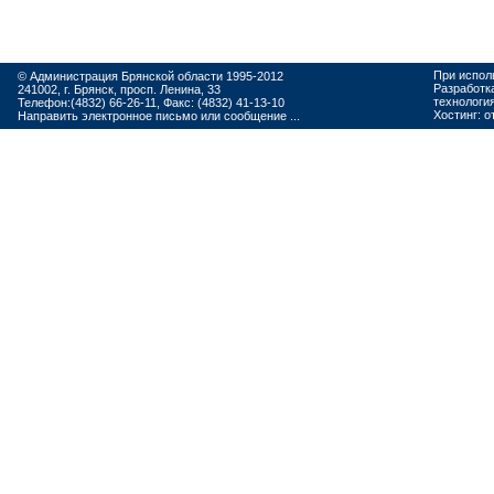
При испол
© Администрация Брянской области 1995-2012
Разработк
241002, г. Брянск, просп. Ленина, 33
технологи
Телефон:(4832) 66-26-11, Факс: (4832) 41-13-10
Хостинг:
о
Направить электронное письмо или сообщение ...