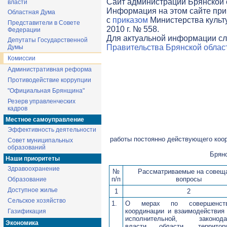
Cайт администрации Брянской о
власти
Информация на этом сайте при
Областная Дума
с
приказом
Министерства культ
Представители в Совете
2010 г. № 558.
Федерации
Для актуальной информации сл
Депутаты Государственной
Правительства Брянской облас
Думы
Комиссии
Административная реформа
Противодействие коррупции
"Официальная Брянщина"
Резерв управленческих
кадров
Местное самоуправление
Эффективность деятельности
работы постоянно действующего коо
Совет муниципальных
образований
Брянс
Наши приоритеты
Здравоохранение
№
Рассматриваемые на совещ
п/п
вопросы
Образование
Доступное жилье
1
2
Сельское хозяйство
1.
О мерах по совершенств
координации и взаимодействия
Газификация
исполнительной, законода
Экономика
власти области, территор