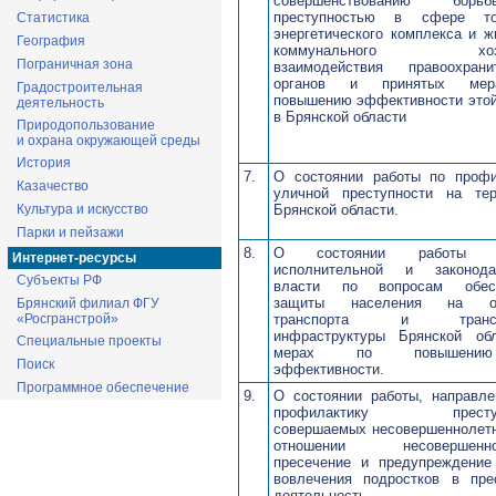
совершенствованию бо
преступностью в сфере то
Статистика
энергетического комплекса и 
География
коммунального хозяй
Пограничная зона
взаимодействия правоохрани
органов и принятых ме
Градостроительная
повышению эффективности этой
деятельность
в Брянской области
Природопользование
и охрана окружающей среды
История
7.
О состоянии работы по профи
Казачество
уличной преступности на тер
Брянской области.
Культура и искусство
Парки и пейзажи
8.
О состоянии работы о
Интернет-ресурсы
исполнительной и законода
Субъекты РФ
власти по вопросам обесп
защиты населения на об
Брянский филиал ФГУ
транспорта и транспо
«Росгранстрой»
инфраструктуры Брянской об
Специальные проекты
мерах по повышен
Поиск
эффективности.
Программное обеспечение
9.
О состоянии работы, направле
профилактику преступ
совершаемых несовершеннолетн
отношении несовершеннол
пресечение и предупреждение
вовлечения подростков в пре
деятельность.