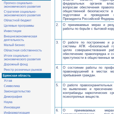
Прогноз социально-
федеральных органов вла
экономического развития
вопросам обеспечения правопо
общественной безопасности в
Стратегия социально-
подготовки и проведения 
экономического развития
Президента Российской Федерац
Областной бюджет
2.
О принимаемых мерах и резу
Целевые программы
работы по борьбе с бытовой кор
Инвестиции
Внешнеэкономическая
деятельность
3.
О работе по построению и р
Малый бизнес
системы АПК «Безопасный г
целях совершенствования ра
Областная собственность
обеспечению правопорядка и с
Итоги социально –
преступности в общественных м
экономического развития
Дорожный фонд
4.
О состоянии работы по профи
Реестр розничных рынков
правонарушений в местах ма
пребывания граждан.
Брянская область
Устав
5.
О работе правоохранительных 
Символика
по выявлению и пресечению
Законодательство
контрабанды наркотических ср
психотропных веществ.
Демография
Наука
Инновации
6.
О принимаемых мер
Информатизация