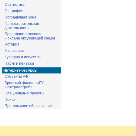
Статистика
География
Пограничная зона
Градостроительная
деятельность
Природопользование
и охрана окружающей среды
История
Казачество
Культура и искусство
Парки и пейзажи
Интернет-ресурсы
Субъекты РФ
Брянский филиал ФГУ
«Росгранстрой»
Специальные проекты
Поиск
Программное обеспечение