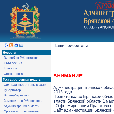
Наши приоритеты
Новости
Видеоблог Губернатора
Объявления
Конкурсы
Фотохроника
ВНИМАНИЕ!
Государственная власть
Федеральные органы власти
Администрация Брянской облас
Губернатор
2013 года.
Вице-губернатор
Правительство Брянской облас
Заместители Губернатора
власти Брянской области 1 март
«О формировании Правительств
Администрация области
Cайт администрации Брянской о
Органы исполнительной