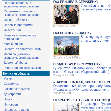
ГАЗ ПРИШЕЛ В СТРУЖЕНКУ
Прогноз социально-
7 октября в н.п. 
экономического развития
Евгений Кузавлев п
Стратегия социально-
экономического развития
Областной бюджет
Целевые программы
8 октября 2009 г.
Инвестиции
ГАЗ ПРИШЕЛ В ЧАЯНКУ
Внешнеэкономическая
В минувшую субб
деятельность
в населенном пункт
Малый бизнес
Областная собственность
Итоги социально –
21 сентября 2009 г.
экономического развития
Дорожный фонд
ПРИДЕТ ГАЗ И В СТРУЖЕНКУ
Реестр розничных рынков
Губернатор Николай Денин провел 
в селе Струженка (Суражский район).
Брянская область
3 августа 2009 г.
Устав
«ТАРИФЫ НА ЖКХ, ЭЛЕКТРОЭНЕРГ
Символика
Общественный совет при Федераль
Законодательство
«Тарифы на ЖКХ, электроэнергию и га
28 июля 2009 г.
Демография
Наука
ОТКРЫТИЕ КОТЕЛЬНОЙ В БЕЖИЦ
1 декабря Губер
Инновации
коммунальные сист
Информатизация