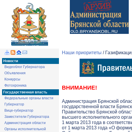
Наши приоритеты
/ Газификац
Новости
Видеоблог Губернатора
Объявления
Конкурсы
Фотохроника
ВНИМАНИЕ!
Государственная власть
Федеральные органы власти
Администрация Брянской обла
Губернатор
государственной власти Брянск
Вице-губернатор
Правительство Брянской облас
Заместители Губернатора
высшего исполнительного орга
1 марта 2013 года в соответств
Администрация области
от 1 марта 2013 года «О форми
Органы исполнительной