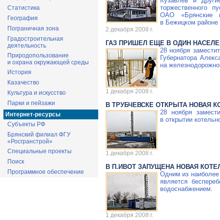
Кузавлев и други
торжественного пу
Статистика
ОАО «Брянские к
География
в Бежицком районе 
Пограничная зона
2 декабря 2008 г.
Градостроительная
ГАЗ ПРИШЕЛ ЕЩЕ В ОДИН НАСЕЛ
деятельность
28 ноября замести
Природопользование
Губернатора Алекс
и охрана окружающей среды
на железнодорожной
История
Казачество
1 декабря 2008 г.
Культура и искусство
Парки и пейзажи
В ТРУБЧЕВСКЕ ОТКРЫТА НОВАЯ К
28 ноября замест
Интернет-ресурсы
в открытии котельн
Субъекты РФ
Брянский филиал ФГУ
«Росгранстрой»
Специальные проекты
1 декабря 2008 г.
Поиск
В П.ИВОТ ЗАПУЩЕНА НОВАЯ КОТЕ
Программное обеспечение
Одним из наиболее
является беспереб
водоснабжением.
1 декабря 2008 г.