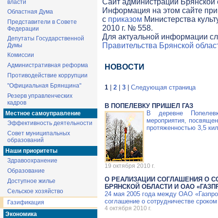
Cайт администрации Брянской о
власти
Информация на этом сайте при
Областная Дума
с
приказом
Министерства культ
Представители в Совете
2010 г. № 558.
Федерации
Для актуальной информации сл
Депутаты Государственной
Правительства Брянской облас
Думы
Комиссии
Административная реформа
НОВОСТИ
Противодействие коррупции
"Официальная Брянщина"
1
|
2
|
3
|
Следующая страница
Резерв управленческих
кадров
В ПОПЕЛЕВКУ ПРИШЕЛ ГАЗ
В деревне Попелевк
Местное самоуправление
мероприятия, посвящен
Эффективность деятельности
протяженностью 3,5 кил
Совет муниципальных
образований
Наши приоритеты
Здравоохранение
19 октября 2010 г.
Образование
О РЕАЛИЗАЦИИ СОГЛАШЕНИЯ О С
Доступное жилье
БРЯНСКОЙ ОБЛАСТИ И ОАО «ГАЗП
Сельское хозяйство
24 мая 2005 года между
ОАО «Газпр
соглашение о сотрудничестве сроком 
Газификация
4 октября 2010 г.
Экономика