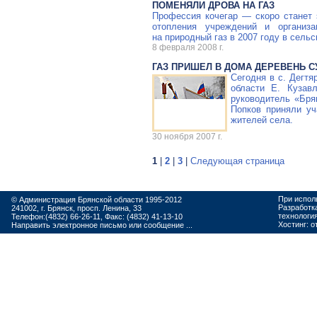
ПОМЕНЯЛИ ДРОВА НА ГАЗ
Профессия кочегар — скоро станет 
отопления учреждений и организа
на природный газ в 2007 году в сельс
8 февраля 2008 г.
ГАЗ ПРИШЕЛ В ДОМА ДЕРЕВЕНЬ 
Сегодня в с. Дегтя
области Е. Кузав
руководитель «Бря
Попков приняли уч
жителей села.
30 ноября 2007 г.
1
|
2
|
3
|
Следующая страница
При испол
© Администрация Брянской области 1995-2012
Разработк
241002, г. Брянск, просп. Ленина, 33
технологи
Телефон:(4832) 66-26-11, Факс: (4832) 41-13-10
Хостинг:
о
Направить электронное письмо или сообщение ...