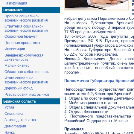
п
Газификация
Экономика
Прогноз социально-
избран депутатом Парламентского Со
экономического развития
На выборах Губернатора Брянско
Стратегия социально-
убедительную победу. В первом туре
экономического развития
77,83 процента избирателей.
18 октября 2007 года депутаты Б
Областной бюджет
Президента РФ В.В. Путина, приня
Целевые программы
полномочиями Губернатора Брянской о
Инвестиции
На выборах Губернатора Брянской 
65,22% голосов избирателей.
Внешнеэкономическая
Николай Васильевич Денин хоро
деятельность
целеустремленный политик, очень бе
Малый бизнес
хозяйственник, способный находи
Областная собственность
проблем.
Итоги социально –
Полномочия Губернатора Брянской
экономического развития
Дорожный фонд
Непосредственно осуществляет конт
заместителей Губернатора Брянской 
Реестр розничных рынков
1. Отдела по обеспечению деятельно
Брянская область
2. Мобилизационного отдела.
3. Отдела специальной документальн
Устав
4. Отдела безопасности.
Символика
5. Постоянного представительства
Законодательство
Российской Федерации в г. Москве.
Демография
Приемная
Наука
Телефон: (4832) 66-26-11, факс (4832) 