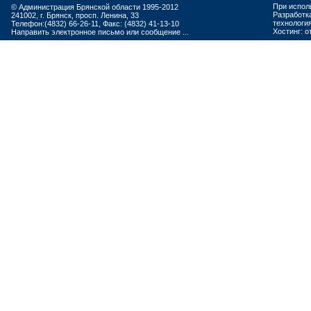
При испол
© Администрация Брянской области 1995-2012
Разработк
241002, г. Брянск, просп. Ленина, 33
технологи
Телефон:(4832) 66-26-11, Факс: (4832) 41-13-10
Хостинг:
о
Направить электронное письмо или сообщение ...