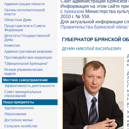
Cайт администрации Брянской о
Администрация области
Информация на этом сайте при
Органы исполнительной
с
приказом
Министерства культ
власти
2010 г. № 558.
Областная Дума
Для актуальной информации сл
Представители в Совете
Правительства Брянской облас
Федерации
Депутаты Государственной
ГУБЕРНАТОР БРЯНСКОЙ О
Думы
Комиссии
ДЕНИН НИКОЛАЙ ВАСИЛЬЕВИЧ
Административная реформа
Д
Противодействие коррупции
д
"Официальная Брянщина"
к
Резерв управленческих
Д
кадров
2
Местное самоуправление
С
Эффективность деятельности
Совет муниципальных
1
образований
Наши приоритеты
Здравоохранение
Образование
Доступное жилье
н
Сельское хозяйство