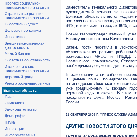
Прогноз социально-
Заместитель генерального директо
экономического развития
руководителей региона за высокие
Стратегия социально-
Брянская область является «одним и
экономического развития
протяжённость газопроводов в регио
Областной бюджет
84%, в том числе в городах 96%, в с
Целевые программы
Новый газораспределительный узел
Инвестиции
Новомученников отцом Вячеславом.
Внешнеэкономическая
Затем, гости посетили в Локотс
деятельность
«Брасовская центральная районная б
Малый бизнес
размещаться МРЭО и ГИБДД. Жи
Областная собственность
Навлинского, Комаричского, Севског
необходимые документы для эксплуат
Итоги социально –
экономического развития
В завершении этой рабочей поездк
Дорожный фонд
и ценные призы победителям заез
на ипподроме Локотского конного за
Реестр розничных рынков
уже традиционным. С каждым год
Брянская область
верховой езды и скачек. В этом г
Устав
наездники из Орла, Москвы, Рамен
России.
Символика
Законодательство
21 СЕНТЯБРЯ 2009 Г. // ПРЕСС-СЛУЖБА АД
Демография
Наука
ДРУГИЕ НОВОСТИ ЭТОГО ДН
Инновации
Информатизация
ГРУППА ЗАРУБЕЖНЫХ ЖУРНАЛИС