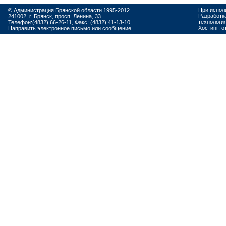
При испол
© Администрация Брянской области 1995-2012
Разработк
241002, г. Брянск, просп. Ленина, 33
технологи
Телефон:(4832) 66-26-11, Факс: (4832) 41-13-10
Хостинг:
о
Направить электронное письмо или сообщение ...