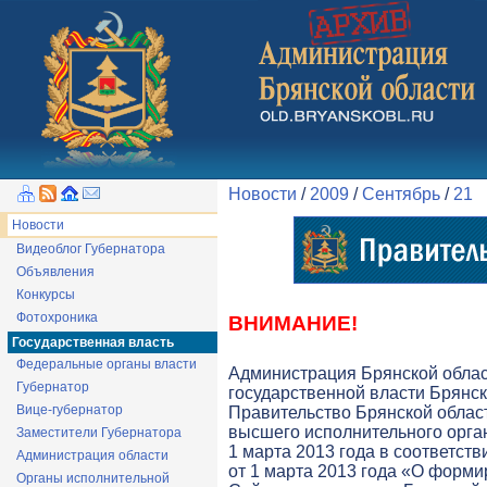
Новости
/
2009
/
Сентябрь
/
21
Новости
Видеоблог Губернатора
Объявления
Конкурсы
Фотохроника
ВНИМАНИЕ!
Государственная власть
Федеральные органы власти
Администрация Брянской обла
Губернатор
государственной власти Брянск
Вице-губернатор
Правительство Брянской облас
высшего исполнительного орга
Заместители Губернатора
1 марта 2013 года в соответств
Администрация области
от 1 марта 2013 года «О форми
Органы исполнительной