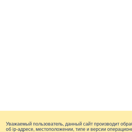
Уважаемый пользователь, данный сайт производит обр
об
ip-адресе
, местоположении, типе и версии операцион