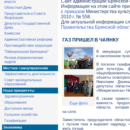
Cайт администрации Брянской о
власти
Информация на этом сайте при
Областная Дума
с
приказом
Министерства культ
Представители в Совете
2010 г. № 558.
Федерации
Для актуальной информации сл
Депутаты Государственной
Правительства Брянской облас
Думы
Комиссии
Административная реформа
ГАЗ ПРИШЕЛ В ЧАЯНКУ
Противодействие коррупции
В минувшую суб
"Официальная Брянщина"
в населенном пунк
Резерв управленческих
кадров
В поселке газифи
Местное самоуправление
дом культуры, ф
общеобразователь
Эффективность деятельности
объекты осмотрела
Совет муниципальных
Николаем Денины
образований
депутаты област
«Межрегионгаз» Ни
Наши приоритеты
Здравоохранение
В своем приветс
Образование
важность продол
Еще фото
области, котора
Доступное жилье
на селе.
Сельское хозяйство
Заместитель председателя областн
Газификация
с пуском газа и выразил надежду, 
Экономика
жить лучше.