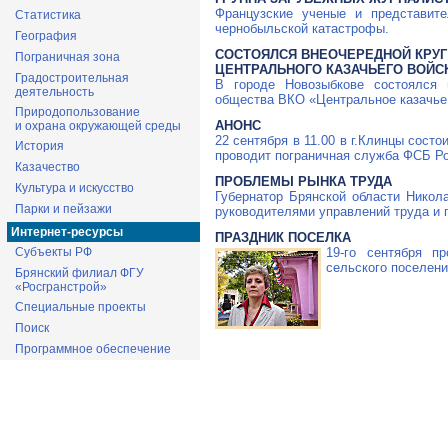
Французские ученые и представит
Статистика
чернобыльской катастрофы.
География
СОСТОЯЛСЯ ВНЕОЧЕРЕДНОЙ КРУГ
Пограничная зона
ЦЕНТРАЛЬНОГО КАЗАЧЬЕГО ВОЙС
Градостроительная
В городе Новозыбкове состоялся в
деятельность
общества ВКО «Центральное казачье
Природопользование
АНОНС
и охрана окружающей среды
22 сентября в 11.00 в г.Клинцы состо
История
проводит пограничная служба ФСБ Ро
Казачество
ПРОБЛЕМЫ РЫНКА ТРУДА
Культура и искусство
Губернатор Брянской области Никол
Парки и пейзажи
руководителями управлений труда и 
Интернет-ресурсы
ПРАЗДНИК ПОСЕЛКА
19-го
сентября пр
Субъекты РФ
сельского поселени
Брянский филиал ФГУ
«Росгранстрой»
Специальные проекты
Поиск
Программное обеспечение