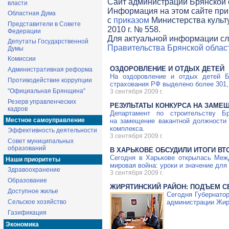
Cайт администрации Брянской о
власти
Информация на этом сайте при
Областная Дума
с
приказом
Министерства культ
Представители в Совете
2010 г. № 558.
Федерации
Для актуальной информации сл
Депутаты Государственной
Правительства Брянской облас
Думы
Комиссии
ОЗДОРОВЛЕНИЕ И ОТДЫХ ДЕТЕЙ
Административная реформа
На оздоровление и отдых детей Б
Противодействие коррупции
страхования РФ выделено более 301,
"Официальная Брянщина"
3 сентября 2009 г.
Резерв управленческих
РЕЗУЛЬТАТЫ КОНКУРСА НА ЗАМЕ
кадров
Департамент по строительству Б
Местное самоуправление
на замещение вакантной должности 
комплекса.
Эффективность деятельности
3 сентября 2009 г.
Совет муниципальных
образований
В ХАРЬКОВЕ ОБСУДИЛИ ИТОГИ В
Сегодня в Харькове открылась Меж
Наши приоритеты
мировая война: уроки и значение для
Здравоохранение
3 сентября 2009 г.
Образование
ЖИРЯТИНСКИЙ РАЙОН: ПОДЪЕМ С
Доступное жилье
Сегодня Губернато
Сельское хозяйство
администрации Жир
Газификация
Экономика