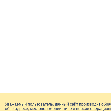
Уважаемый пользователь, данный сайт производит обр
об
ip-адресе
, местоположении, типе и версии операцион