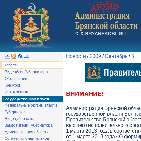
Новости
/
2009
/
Сентябрь
/
3
Новости
Видеоблог Губернатора
Объявления
Конкурсы
Фотохроника
ВНИМАНИЕ!
Государственная власть
Федеральные органы власти
Администрация Брянской обла
Губернатор
государственной власти Брянск
Вице-губернатор
Правительство Брянской облас
высшего исполнительного орга
Заместители Губернатора
1 марта 2013 года в соответств
Администрация области
от 1 марта 2013 года «О форми
Органы исполнительной