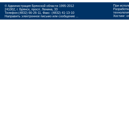
При испол
© Администрация Брянской области 1995-2012
Разработк
241002, г. Брянск, просп. Ленина, 33
технологи
Телефон:(4832) 66-26-11, Факс: (4832) 41-13-10
Хостинг:
о
Направить электронное письмо или сообщение ...