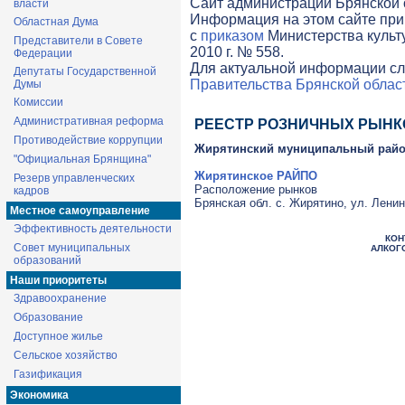
Cайт администрации Брянской о
власти
Информация на этом сайте при
Областная Дума
с
приказом
Министерства культ
Представители в Совете
2010 г. № 558.
Федерации
Для актуальной информации сл
Депутаты Государственной
Правительства Брянской облас
Думы
Комиссии
Административная реформа
РЕЕСТР РОЗНИЧНЫХ РЫНК
Противодействие коррупции
Жирятинский муниципальный рай
"Официальная Брянщина"
Жирятинское РАЙПО
Резерв управленческих
Расположение рынков
кадров
Брянская обл. с. Жирятино, ул. Лени
Местное самоуправление
Эффективность деятельности
КОН
Совет муниципальных
АЛКОГ
образований
Наши приоритеты
Здравоохранение
Образование
Доступное жилье
Сельское хозяйство
Газификация
Экономика