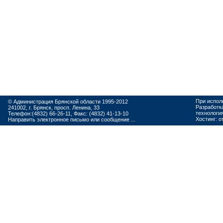
При испол
© Администрация Брянской области 1995-2012
Разработк
241002, г. Брянск, просп. Ленина, 33
технологи
Телефон:(4832) 66-26-11, Факс: (4832) 41-13-10
Хостинг:
о
Направить электронное письмо или сообщение ...