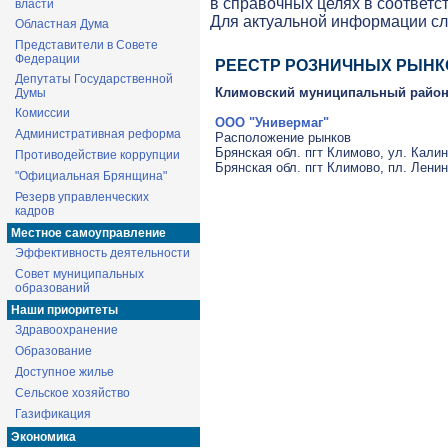
в справочных целях в соответс
власти
Для актуальной информации с
Областная Дума
Представители в Совете
Федерации
РЕЕСТР РОЗНИЧНЫХ РЫНК
Депутаты Государственной
Климовский муниципальный райо
Думы
Комиссии
ООО "Универмаг"
Административная реформа
Расположение рынков
Брянская обл. пгт Климово, ул. Кали
Противодействие коррупции
Брянская обл. пгт Климово, пл. Ленин
"Официальная Брянщина"
Резерв управленческих
кадров
Местное самоуправление
Эффективность деятельности
Совет муниципальных
образований
Наши приоритеты
Здравоохранение
Образование
Доступное жилье
Сельское хозяйство
Газификация
Экономика