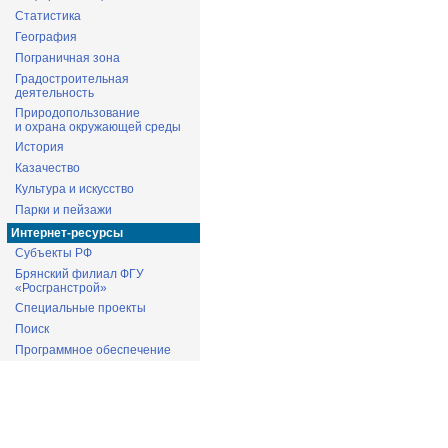
Статистика
География
Пограничная зона
Градостроительная
деятельность
Природопользование
и охрана окружающей среды
История
Казачество
Культура и искусство
Парки и пейзажи
Интернет-ресурсы
Субъекты РФ
Брянский филиал ФГУ
«Росгранстрой»
Специальные проекты
Поиск
Программное обеспечение