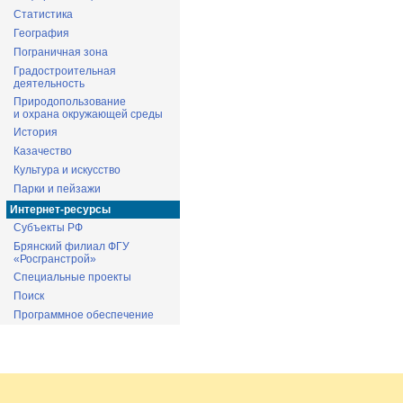
Статистика
География
Пограничная зона
Градостроительная
деятельность
Природопользование
и охрана окружающей среды
История
Казачество
Культура и искусство
Парки и пейзажи
Интернет-ресурсы
Субъекты РФ
Брянский филиал ФГУ
«Росгранстрой»
Специальные проекты
Поиск
Программное обеспечение