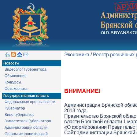
Экономика
/
Реестр розничных
Новости
Видеоблог Губернатора
Объявления
Конкурсы
Фотохроника
ВНИМАНИЕ!
Государственная власть
Федеральные органы власти
Администрация Брянской облас
Губернатор
2013 года.
Вице-губернатор
Правительство Брянской облас
Заместители Губернатора
власти Брянской области 1 март
«О формировании Правительств
Администрация области
Cайт администрации Брянской о
Органы исполнительной