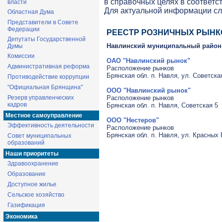
в справочных целях в соответс
власти
Для актуальной информации с
Областная Дума
Представители в Совете
Федерации
РЕЕСТР РОЗНИЧНЫХ РЫНК
Депутаты Государственной
Навлинский муниципальный район
Думы
Комиссии
ОАО "Навлинский рынок"
Административная реформа
Расположение рынков
Брянская обл. п. Навля, ул. Советская
Противодействие коррупции
"Официальная Брянщина"
ООО "Навлинский рынок"
Резерв управленческих
Расположение рынков
кадров
Брянская обл. п. Навля, Советская 5
Местное самоуправление
ООО "Нестеров"
Эффективность деятельности
Расположение рынков
Брянская обл. п. Навля, ул. Красных 
Совет муниципальных
образований
Наши приоритеты
Здравоохранение
Образование
Доступное жилье
Сельское хозяйство
Газификация
Экономика