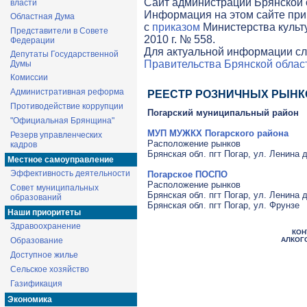
Cайт администрации Брянской о
власти
Информация на этом сайте при
Областная Дума
с
приказом
Министерства культ
Представители в Совете
2010 г. № 558.
Федерации
Для актуальной информации сл
Депутаты Государственной
Правительства Брянской облас
Думы
Комиссии
Административная реформа
РЕЕСТР РОЗНИЧНЫХ РЫНК
Противодействие коррупции
Погарский муниципальный район
"Официальная Брянщина"
МУП МУЖКХ Погарского района
Резерв управленческих
Расположение рынков
кадров
Брянская обл. пгт Погар, ул. Ленина д
Местное самоуправление
Эффективность деятельности
Погарское ПОСПО
Расположение рынков
Совет муниципальных
Брянская обл. пгт Погар, ул. Ленина д
образований
Брянская обл. пгт Погар, ул. Фрунзе
Наши приоритеты
Здравоохранение
КОН
Образование
АЛКОГ
Доступное жилье
Сельское хозяйство
Газификация
Экономика