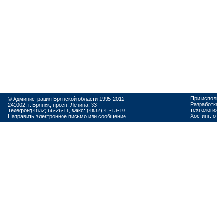
При испол
© Администрация Брянской области 1995-2012
Разработк
241002, г. Брянск, просп. Ленина, 33
технологи
Телефон:(4832) 66-26-11, Факс: (4832) 41-13-10
Хостинг:
о
Направить электронное письмо или сообщение ...