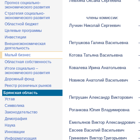
Левхина Оксана Сергеевна
Прогноз социально-
экономического развития
Стратегия социально-
члены комиссии:
экономического развития
Областной бюджет
Лучкин Николай Сергеевич
Целевые программы
Инвестиции
Петушкова Галина Васильевна
Внешнеэкономическая
деятельность
Котова Татьяна Васильевна
Малый бизнес
Областная собственность
Ковалева Ирина Анатольевна
Итоги социально –
экономического развития
Дорожный фонд
Новиков Анатолий Васильевич
Реестр розничных рынков
Брянская область
Петрушин Александр Викторович
Устав
Символика
Роганкова Юлия Владимировна
Законодательство
Демография
Емельянов Виктор Александрович
Наука
Евсеев Василий Васильевич
Инновации
Гринкевич Виктор Григорьевич
Информатизация