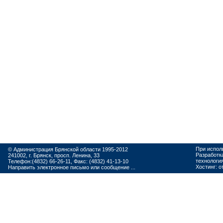
При испол
© Администрация Брянской области 1995-2012
Разработк
241002, г. Брянск, просп. Ленина, 33
технологи
Телефон:(4832) 66-26-11, Факс: (4832) 41-13-10
Хостинг:
о
Направить электронное письмо или сообщение ...