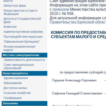
Cайт администрации Брянской о
власти
Информация на этом сайте при
Областная Дума
с
приказом
Министерства культ
Представители в Совете
2010 г. № 558.
Федерации
Для актуальной информации сл
Депутаты Государственной
Правительства Брянской облас
Думы
Комиссии
Административная реформа
КОМИССИЯ ПО ПРЕДОСТАВ
СУБЪЕКТАМ МАЛОГО И СР
Противодействие коррупции
"Официальная Брянщина"
Резерв управленческих
кадров
Местное самоуправление
Эффективность деятельности
Совет муниципальных
образований
по предоставлению субсидий с
Наши приоритеты
Здравоохранение
Горшков Александр Сергеевич
Образование
Доступное жилье
Сельское хозяйство
Сафонов Геннадий Станиславович
Газификация
Экономика