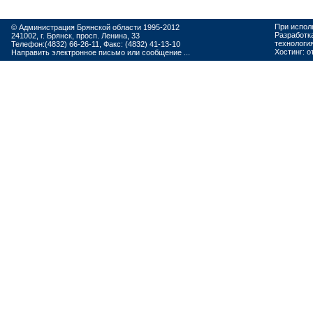
При испол
© Администрация Брянской области 1995-2012
Разработк
241002, г. Брянск, просп. Ленина, 33
технологи
Телефон:(4832) 66-26-11, Факс: (4832) 41-13-10
Хостинг:
о
Направить электронное письмо или сообщение ...