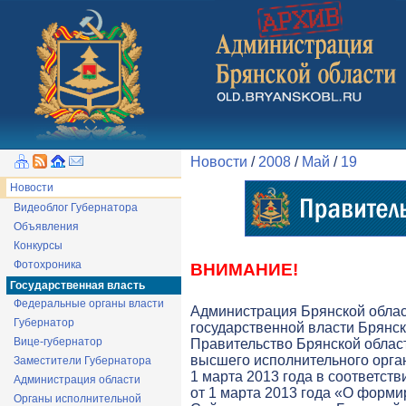
Новости
/
2008
/
Май
/
19
Новости
Видеоблог Губернатора
Объявления
Конкурсы
Фотохроника
ВНИМАНИЕ!
Государственная власть
Федеральные органы власти
Администрация Брянской обла
Губернатор
государственной власти Брянск
Вице-губернатор
Правительство Брянской облас
высшего исполнительного орга
Заместители Губернатора
1 марта 2013 года в соответств
Администрация области
от 1 марта 2013 года «О форми
Органы исполнительной