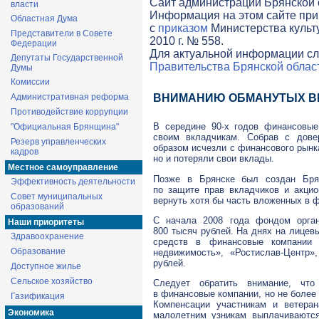
Cайт администрации Брянской о
власти
Информация на этом сайте при
Областная Дума
с
приказом
Министерства культ
Представители в Совете
2010 г. № 558.
Федерации
Для актуальной информации сл
Депутаты Государственной
Правительства Брянской облас
Думы
Комиссии
Административная реформа
ВНИМАНИЮ ОБМАНУТЫХ В
Противодействие коррупции
В середине
90-х
годов финансовые 
"Официальная Брянщина"
своим вкладчикам. Собрав с дов
Резерв управленческих
образом исчезли с финансового рынк
кадров
но и потеряли свои вклады.
Местное самоуправление
Позже в Брянске был создан Брян
Эффективность деятельности
по защите прав вкладчиков и акци
Совет муниципальных
вернуть хотя бы часть вложенных в 
образований
С начала 2008 года фондом орган
Наши приоритеты
800 тысяч рублей. На днях на лицев
Здравоохранение
средств в финансовые компании 
Образование
недвижимость», «Ростислав-Центр»
рублей.
Доступное жилье
Сельское хозяйство
Следует обратить внимание, что
в финансовые компании, но не более
Газификация
Компенсации участникам и ветеран
Экономика
малолетним узникам выплачиваются