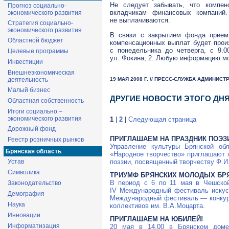
Не следует забывать, что компен
Прогноз социально-
вкладчикам финансовых компаний
экономического развития
не выплачиваются.
Стратегия социально-
экономического развития
В связи с закрытием фонда прием
Областной бюджет
компенсационных выплат будет прои
с понедельника до четверга, с 9.0
Целевые программы
ул. Фокина, 2. Любую информацию м
Инвестиции
Внешнеэкономическая
19 МАЯ 2008 Г. // ПРЕСС-СЛУЖБА АДМИНИС
деятельность
Малый бизнес
ДРУГИЕ НОВОСТИ ЭТОГО ДН
Областная собственность
Итоги социально –
экономического развития
1
|
2
|
Следующая страница
Дорожный фонд
ПРИГЛАШАЕМ НА ПРАЗДНИК ПОЭЗ
Реестр розничных рынков
Управление культуры Брянской обл
Брянская область
«Народное творчество» приглашают ж
поэзии, посвященный творчеству Ф.И
Устав
Символика
ТРИУМФ БРЯНСКИХ МОЛОДЫХ БР
В период с 6 по 11 мая в Чешской
Законодательство
IV Международный фестиваль искус
Демография
Международный фестиваль — конкур
Наука
коллективов им. В.А.Моцарта.
Инновации
ПРИГЛАШАЕМ НА ЮБИЛЕЙ!
Информатизация
20 мая в 14.00 в Брянском доме-