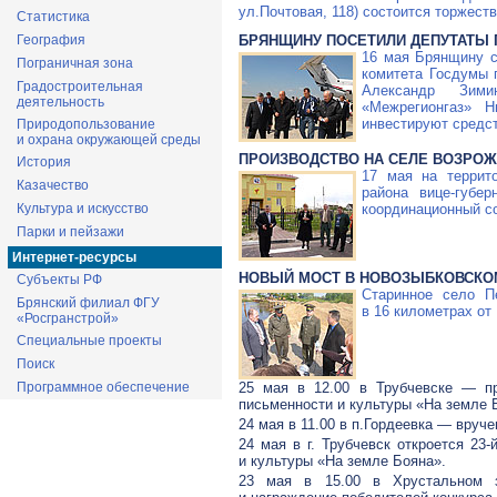
ул.Почтовая, 118) состоится торжест
Статистика
БРЯНЩИНУ ПОСЕТИЛИ ДЕПУТАТЫ
География
16 мая Брянщину с
Пограничная зона
комитета Госдумы 
Градостроительная
Александр Зими
деятельность
«Межрегионгаз» Н
инвестируют средст
Природопользование
и охрана окружающей среды
ПРОИЗВОДСТВО НА СЕЛЕ ВОЗРО
История
17 мая на террито
Казачество
района вице-губе
координационный со
Культура и искусство
Парки и пейзажи
Интернет-ресурсы
НОВЫЙ МОСТ В НОВОЗЫБКОВСКО
Субъекты РФ
Старинное село П
Брянский филиал ФГУ
в 16 километрах от
«Росгранстрой»
Специальные проекты
Поиск
25 мая в 12.00 в Трубчевске — пр
Программное обеспечение
письменности и культуры «На земле 
24 мая в 11.00 в п.Гордеевка — вруч
24 мая в г. Трубчевск откроется
23-
и культуры «На земле Бояна».
23 мая в 15.00 в Хрустальном з