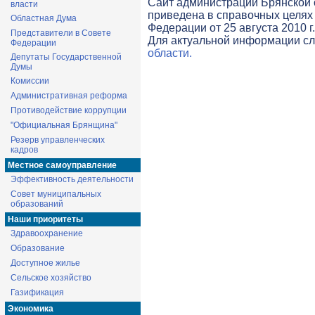
Cайт администрации Брянской о
власти
приведена в справочных целях 
Областная Дума
Федерации от 25 августа 2010 г
Представители в Совете
Для актуальной информации с
Федерации
области.
Депутаты Государственной
Думы
Комиссии
Административная реформа
Противодействие коррупции
"Официальная Брянщина"
Резерв управленческих
кадров
Местное самоуправление
Эффективность деятельности
Совет муниципальных
образований
Наши приоритеты
Здравоохранение
Образование
Доступное жилье
Сельское хозяйство
Газификация
Экономика