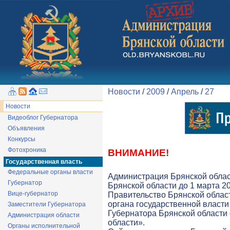
Новости
/
2009
/
Апрель
/
27
Новости
Видеоблог Губернатора
Объявления
Конкурсы
Фотохроника
ВНИМАНИЕ!
Государственная власть
Федеральные органы власти
Администрация Брянской облас
Губернатор
Брянской области до 1 марта 20
Вице-губернатор
Правительство Брянской облас
органа государственной власти 
Заместители Губернатора
Губернатора Брянской области
Администрация области
области».
Органы исполнительной