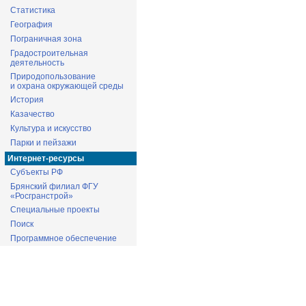
Статистика
География
Пограничная зона
Градостроительная
деятельность
Природопользование
и охрана окружающей среды
История
Казачество
Культура и искусство
Парки и пейзажи
Интернет-ресурсы
Субъекты РФ
Брянский филиал ФГУ
«Росгранстрой»
Специальные проекты
Поиск
Программное обеспечение