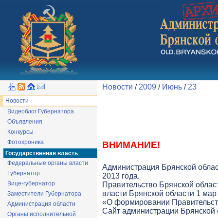
Новости
/
2009
/
Июнь
/
23
Новости
Видеоблог Губернатора
Объявления
Конкурсы
Фотохроника
ВНИМАНИЕ!
Государственная власть
Федеральные органы власти
Администрация Брянской облас
Губернатор
2013 года.
Вице-губернатор
Правительство Брянской облас
власти Брянской области 1 март
Заместители Губернатора
«О формировании Правительств
Администрация области
Cайт администрации Брянской о
Органы исполнительной