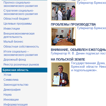
Губернатор Брянско
Прогноз социально-
экономического развития
Стратегия социально-
экономического развития
Областной бюджет
Целевые программы
ПРОБЛЕМЫ ПРОИЗВОДСТВА
Губернатор Брянск
Инвестиции
Внешнеэкономическая
деятельность
Малый бизнес
Областная собственность
ВНИМАНИЕ, ОБЪЯВЛЕН ЕЖЕГОДНЫ
Итоги социально –
Губернатор Н. В. Денин подписал пос
экономического развития
НА ПОЛЬСКОЙ ЗЕМЛЕ
Дорожный фонд
Государственная Дума,
Реестр розничных рынков
Брянской области Ник
и подпольщиков».
Брянская область
Устав
Символика
Законодательство
Демография
Наука
Инновации
Информатизация