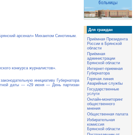
Для граждан
«Брянский арсенал» Михаилом Синотиным.
Приёмная Президента
России в Брянской
области
Приёмная
администрации
Брянской области
еского конкурса журналистов».
Интернет-приемная
Губернатора
Горячая линия
законодательную инициативу Губернатора
Аварийные службы
ятной даты — «29 июня — День партизан
Государственные
услуги
Онлайн-мониторинг
общественного
мнения
Общественная палата
Избирательная
комиссия
Брянской области
Пострадавшим от