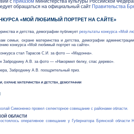
твии с
приказом
Министерства культуры Российской Федераци
ледует обращаться на официальный сайт
Правительства Бря
НКУРСА «МОЙ ЛЮБИМЫЙ ПОРТРЕТ НА САЙТЕ»
еринства и детства, демографии публикует
результаты конкурса «Мой лю
лам семьи, охране материнства и детства, демографии администрации
дению конкурса «Мой любимый портрет на сайте».
конкурса стал Тарасов С.И. за фото — «Мадонна».
н Забродкину А.В. за фото — «Накормил белку, спас дерево».
мера, Забродкину А.В. поощрительный приз.
МЬИ, ОХРАНЕ МАТЕРИНСТВА И ДЕТСТВА, ДЕМОГРАФИИ
Я
колай Симоненко провел селекторное совещание с районами области.
КОЙ ОБЛАСТИ
остоялось оперативное совещание у Губернатора Брянской области 