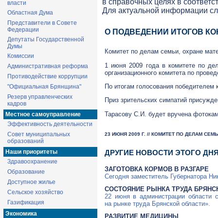
в справочных целях в соответс
власти
Для актуальной информации с
Областная Дума
Представители в Совете
Федерации
О ПОДВЕДЕНИИ ИТОГОВ КО
Депутаты Государственной
Думы
Комитет по делам семьи, охране мат
Комиссии
1 июня 2009 года в комитете по де
Административная реформа
организационного комитета по прове
Противодействие коррупции
По итогам голосования победителем 
"Официальная Брянщина"
Резерв управленческих
Приз зрительских симпатий присужде
кадров
Тарасову С.И. будет вручена фотока
Местное самоуправление
Эффективность деятельности
Совет муниципальных
23 ИЮНЯ 2009 Г. // КОМИТЕТ ПО ДЕЛАМ СЕ
образований
Наши приоритеты
ДРУГИЕ НОВОСТИ ЭТОГО ДН
Здравоохранение
ЗАГОТОВКА КОРМОВ В РАЗГАРЕ
Образование
Сегодня заместитель Губернатора Ни
Доступное жилье
СОСТОЯНИЕ РЫНКА ТРУДА БРЯНС
Сельское хозяйство
22 июня в администрации области с
Газификация
на рынке труда Брянской области».
Экономика
РАЗВИТИЕ МЕДИЦИНЫ