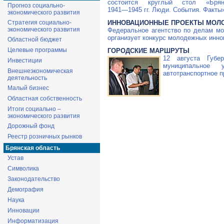
состоится круглый стол «Бр
Прогноз социально-
1941—1945
гг. Люди. События. Факты
экономического развития
Стратегия социально-
ИННОВАЦИОННЫЕ ПРОЕКТЫ МОЛ
экономического развития
Федеральное агентство по делам м
организует конкурс молодежных инно
Областной бюджет
Целевые программы
ГОРОДСКИЕ МАРШРУТЫ
12 августа Губе
Инвестиции
муниципальное 
Внешнеэкономическая
автотранспортное п
деятельность
Малый бизнес
Областная собственность
Итоги социально –
экономического развития
Дорожный фонд
Реестр розничных рынков
Брянская область
Устав
Символика
Законодательство
Демография
Наука
Инновации
Информатизация