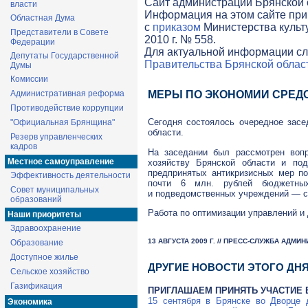
Cайт администрации Брянской о
власти
Информация на этом сайте при
Областная Дума
с
приказом
Министерства культ
Представители в Совете
2010 г. № 558.
Федерации
Для актуальной информации сл
Депутаты Государственной
Правительства Брянской облас
Думы
Комиссии
Административная реформа
МЕРЫ ПО ЭКОНОМИИ СРЕД
Противодействие коррупции
Сегодня состоялось очередное засе
"Официальная Брянщина"
области.
Резерв управленческих
кадров
На заседании был рассмотрен вопр
Местное самоуправление
хозяйству Брянской области и под
предпринятых антикризисных мер п
Эффективность деятельности
почти 6 млн. рублей бюджетных
Совет муниципальных
и подведомственных учреждений — с
образований
Работа по оптимизации управлений и
Наши приоритеты
Здравоохранение
13 АВГУСТА 2009 Г. // ПРЕСС-СЛУЖБА АДМ
Образование
Доступное жилье
ДРУГИЕ НОВОСТИ ЭТОГО ДН
Сельское хозяйство
Газификация
ПРИГЛАШАЕМ ПРИНЯТЬ УЧАСТИЕ 
15 сентября в Брянске во Дворце 
Экономика