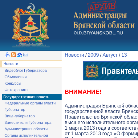
Новости
/
2009
/
Август
/
13
Новости
Видеоблог Губернатора
Объявления
Конкурсы
Фотохроника
ВНИМАНИЕ!
Государственная власть
Федеральные органы власти
Администрация Брянской обла
Губернатор
государственной власти Брянск
Вице-губернатор
Правительство Брянской облас
высшего исполнительного орга
Заместители Губернатора
1 марта 2013 года в соответств
Администрация области
от 1 марта 2013 года «О форми
Органы исполнительной