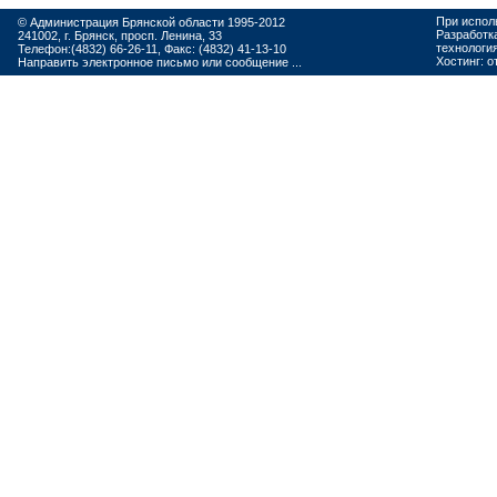
При испол
© Администрация Брянской области 1995-2012
Разработк
241002, г. Брянск, просп. Ленина, 33
технологи
Телефон:(4832) 66-26-11, Факс: (4832) 41-13-10
Хостинг:
о
Направить электронное письмо или сообщение ...