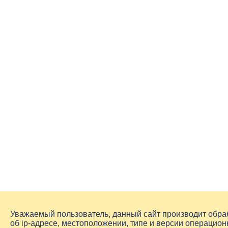
Уважаемый пользователь, данный сайт производит обр
об
ip-адресе
, местоположении, типе и версии операцион