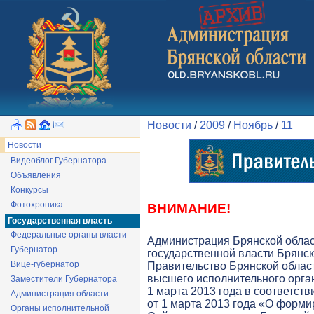
Новости
/
2009
/
Ноябрь
/
11
Новости
Видеоблог Губернатора
Объявления
Конкурсы
Фотохроника
ВНИМАНИЕ!
Государственная власть
Федеральные органы власти
Администрация Брянской обла
Губернатор
государственной власти Брянск
Вице-губернатор
Правительство Брянской облас
высшего исполнительного орга
Заместители Губернатора
1 марта 2013 года в соответств
Администрация области
от 1 марта 2013 года «О форми
Органы исполнительной