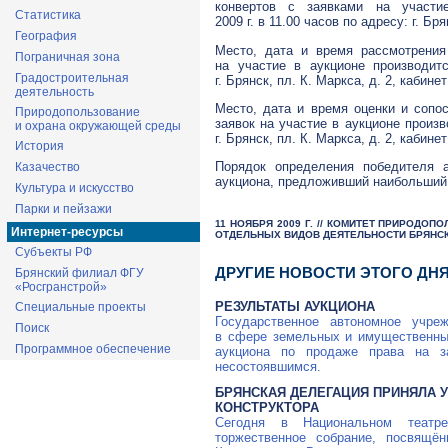
конвертов с заявками на участи
Статистика
2009 г. в 11.00 часов по адресу: г. Бря
География
Место, дата и время рассмотрения
Пограничная зона
на участие в аукционе производит
Градостроительная
г. Брянск, пл. К. Маркса, д. 2, кабинет
деятельность
Место, дата и время оценки и сопос
Природопользование
заявок на участие в аукционе произв
и охрана окружающей среды
г. Брянск, пл. К. Маркса, д. 2, кабинет
История
Порядок определения победителя а
Казачество
аукциона, предложивший наибольший 
Культура и искусство
Парки и пейзажи
11 НОЯБРЯ 2009 Г. // КОМИТЕТ ПРИРОД
Интернет-ресурсы
ОТДЕЛЬНЫХ ВИДОВ ДЕЯТЕЛЬНОСТИ БРЯНС
Субъекты РФ
ДРУГИЕ НОВОСТИ ЭТОГО ДН
Брянский филиал ФГУ
«Росгранстрой»
РЕЗУЛЬТАТЫ АУКЦИОНА
Специальные проекты
Государственное автономное учре
Поиск
в сфере земельных и имущественны
Программное обеспечение
аукциона по продаже права на з
несостоявшимся.
БРЯНСКАЯ ДЕЛЕГАЦИЯ ПРИНЯЛА 
КОНСТРУКТОРА
Сегодня в Национальном театр
торжественное собрание, посвящё