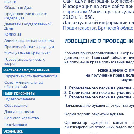
Cайт администрации Брянской о
власти
Информация на этом сайте при
Областная Дума
с
приказом
Министерства культ
Представители в Совете
2010 г. № 558.
Федерации
Для актуальной информации сл
Депутаты Государственной
Правительства Брянской облас
Думы
Комиссии
Административная реформа
ИЗВЕЩЕНИЕ О ПРОВЕДЕНИ
Противодействие коррупции
Комитет природопользования и охра
"Официальная Брянщина"
деятельности Брянской области пу
Резерв управленческих
на получение права пользования нед
кадров
Местное самоуправление
ИЗВЕЩЕНИЕ О П
на получение права пол
Эффективность деятельности
изуче
Совет муниципальных
образований
1. Строительного песка на участке
2. Строительного песка на участк
Наши приоритеты
3. Строительного песка на участке
Здравоохранение
Наименование аукциона: открытый ау
Образование
Доступное жилье
Форма торгов: открытый аукцион.
Сельское хозяйство
Организатор аукциона: комитет 
Газификация
лицензирования отдельных видов дея
Экономика