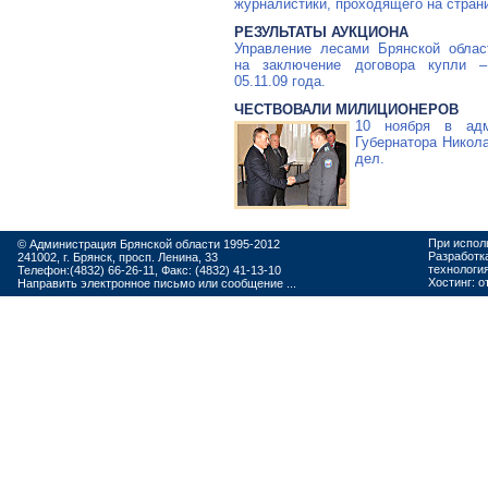
журналистики, проходящего на страни
РЕЗУЛЬТАТЫ АУКЦИОНА
Управление лесами Брянской облас
на заключение договора купли –
05.11.09 года.
ЧЕСТВОВАЛИ МИЛИЦИОНЕРОВ
10 ноября в адм
Губернатора Никол
дел.
При испол
© Администрация Брянской области 1995-2012
Разработк
241002, г. Брянск, просп. Ленина, 33
технологи
Телефон:(4832) 66-26-11, Факс: (4832) 41-13-10
Хостинг:
о
Направить электронное письмо или сообщение ...