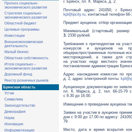
г. Брянск, пл. К. Маркса, д. 2.
Прогноз социально-
экономического развития
Почтовый адрес: 241050, г. Брянс
Стратегия социально-
kpl@ipcity.ru
, контактный телефон 66-
экономического развития
Предмет аукциона: отбор организации
Областной бюджет
Целевые программы
Минимальный (стартовый) размер
3.
2330 рублей.
Инвестиции
Внешнеэкономическая
Требования к претендентам на участ
деятельность
конкурсов и аукционов на пр
Малый бизнес
общераспространенные полезные иско
месторождений, а также для стр
Областная собственность
на участках недр местного значе
Итоги социально –
постановление администрации Брянско
экономического развития
Адрес нахождения комиссии по пров
Дорожный фонд
д. 2, адрес электронной почты:
kpl@ip
Реестр розничных рынков
Аукционную документацию по заявлен
Брянская область
пл. К. Маркса, д. 2, тел. 66-15-79 
Устав
с 8.30 до 16.00.
Символика
Извещение о проведении аукциона та
Законодательство
Демография
Заявки на участие в аукционе принима
дни с 9.00 до 17.00 по адресу: 241050,
Наука
79.
Инновации
Место, дата и время вскрытия кон
Информатизация