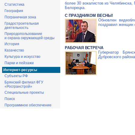
более 30 вокалистов из Челябинска, 
Статистика
Белорецка.
География
С ПРАЗДНИКОМ ВЕСНЫ!
Пограничная зона
Обновлен видеобл
Градостроительная
поздравил женщин 
деятельность
Природопользование
и охрана окружающей среды
История
РАБОЧАЯ ВСТРЕЧА
Казачество
Губернатор Брян
Дубровского район
Культура и искусство
Парки и пейзажи
Интернет-ресурсы
Субъекты РФ
Брянский филиал ФГУ
«Росгранстрой»
Специальные проекты
Поиск
Программное обеспечение