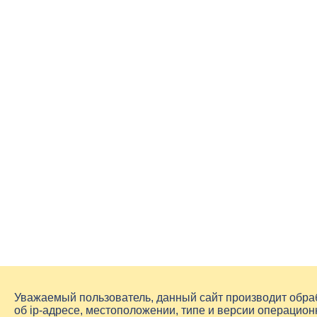
Уважаемый пользователь, данный сайт производит обр
об
ip-адресе
, местоположении, типе и версии операцион