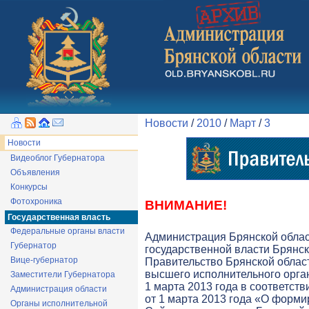
Новости
/
2010
/
Март
/
3
Новости
Видеоблог Губернатора
Объявления
Конкурсы
Фотохроника
ВНИМАНИЕ!
Государственная власть
Федеральные органы власти
Администрация Брянской обла
Губернатор
государственной власти Брянск
Вице-губернатор
Правительство Брянской облас
высшего исполнительного орга
Заместители Губернатора
1 марта 2013 года в соответств
Администрация области
от 1 марта 2013 года «О форми
Органы исполнительной