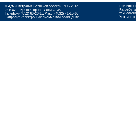
При испол
© Администрация Брянской области 1995-2012
Разработк
241002, г. Брянск, просп. Ленина, 33
технологи
Телефон:(4832) 66-26-11, Факс: (4832) 41-13-10
Хостинг:
о
Направить электронное письмо или сообщение ...