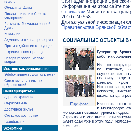
Cайт администрации Брянской о
власти
Информация на этом сайте при
Областная Дума
с
приказом
Министерства культ
Представители в Совете
2010 г. № 558.
Федерации
Для актуальной информации сл
Депутаты Государственной
Правительства Брянской облас
Думы
Комиссии
Административная реформа
СОЦИАЛЬНЫЕ ОБЪЕКТЫ В
Противодействие коррупции
Губернатор Брянс
"Официальная Брянщина"
работ на социальн
Резерв управленческих
кадров
На реконструкц
Местное самоуправление
по контракту б
осуществляется н
Эффективность деятельности
половину средств
Совет муниципальных
кинозал, «дом
образований
Интернет-кафе
, к
искусств, выстав
Наши приоритеты
школа танца, игро
Здравоохранение
Образование
Важность этого о
Еще фото
в моногородах от
Доступное жилье
молодежи повышает уровень подростк
Сельское хозяйство
Строители и местные власти заверил
будет сдан уже в этом году. Молоде
Газификация
комплекс.
Экономика