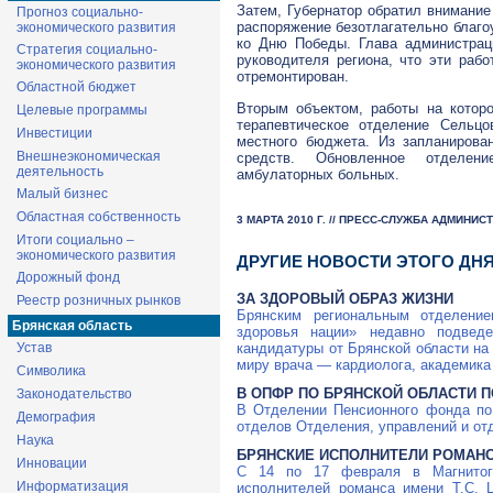
Затем, Губернатор обратил внимани
Прогноз социально-
распоряжение безотлагательно благо
экономического развития
ко Дню Победы. Глава администра
Стратегия социально-
руководителя региона, что эти раб
экономического развития
отремонтирован.
Областной бюджет
Вторым объектом, работы на котор
Целевые программы
терапевтическое отделение Сельцо
Инвестиции
местного бюджета. Из запланирова
Внешнеэкономическая
средств. Обновленное отделен
деятельность
амбулаторных больных.
Малый бизнес
Областная собственность
3 МАРТА 2010 Г. // ПРЕСС-СЛУЖБА АДМИНИ
Итоги социально –
экономического развития
ДРУГИЕ НОВОСТИ ЭТОГО ДН
Дорожный фонд
ЗА ЗДОРОВЫЙ ОБРАЗ ЖИЗНИ
Реестр розничных рынков
Брянским региональным отделение
Брянская область
здоровья нации» недавно подвед
кандидатуры от Брянской области на
Устав
миру врача — кардиолога, академик
Символика
В ОПФР ПО БРЯНСКОЙ ОБЛАСТИ П
Законодательство
В Отделении Пенсионного фонда по
Демография
отделов Отделения, управлений и от
Наука
БРЯНСКИЕ ИСПОЛНИТЕЛИ РОМАНС
Инновации
С 14 по 17 февраля в Магнитого
Информатизация
исполнителей романса имени Т.С. Ц