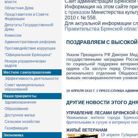
Cайт администрации Брянской о
власти
Информация на этом сайте при
Областная Дума
с
приказом
Министерства культ
Представители в Совете
2010 г. № 558.
Федерации
Для актуальной информации сл
Депутаты Государственной
Правительства Брянской облас
Думы
Комиссии
Административная реформа
ПОЗДРАВЛЯЕМ С ВЫСОКОЙ
Противодействие коррупции
Указом Президента РФ Дмитрия Мед
"Официальная Брянщина"
государственными наградами Росси
Резерв управленческих
по социальной поддержке ветеран
кадров
ордена «За заслуги перед Отечест
Местное самоуправление
регионального отделения Общеросс
бывших несовершеннолетних узников
Эффективность деятельности
Совет муниципальных
образований
19 АПРЕЛЯ 2010 Г. // ПРЕСС-СЛУЖБА АДМИ
Наши приоритеты
ДРУГИЕ НОВОСТИ ЭТОГО ДН
Здравоохранение
Образование
УПРАВЛЕНИЕ ЛЕСАМИ БРЯНСКОЙ 
Доступное жилье
Уважаемые жители города Брянск
Сельское хозяйство
бдительными в сухую и ветреную пого
Газификация
ЖИЛЬЁ ВЕТЕРАНАМ
19 апреля Губерна
Экономика