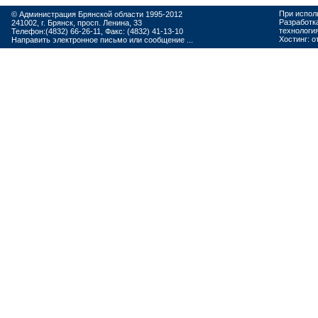
При испол
© Администрация Брянской области 1995-2012
Разработк
241002, г. Брянск, просп. Ленина, 33
технологи
Телефон:(4832) 66-26-11, Факс: (4832) 41-13-10
Хостинг:
о
Направить электронное письмо или сообщение ...