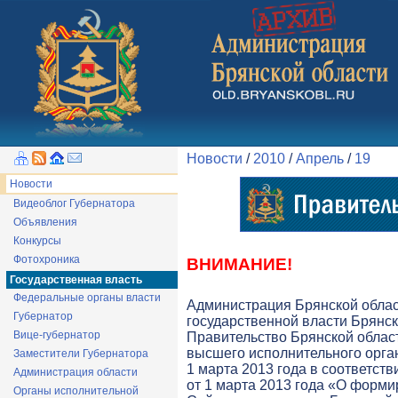
Новости
/
2010
/
Апрель
/
19
Новости
Видеоблог Губернатора
Объявления
Конкурсы
Фотохроника
ВНИМАНИЕ!
Государственная власть
Федеральные органы власти
Администрация Брянской обла
Губернатор
государственной власти Брянск
Вице-губернатор
Правительство Брянской облас
высшего исполнительного орга
Заместители Губернатора
1 марта 2013 года в соответств
Администрация области
от 1 марта 2013 года «О форми
Органы исполнительной