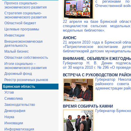
с регионами по
Прогноз социально-
Отечественной вой
экономического развития
Стратегия социально-
экономического развития
22 апреля на базе Брянской облас
Областной бюджет
специалистов сельских модельных
Целевые программы
модельных библиотек».
Инвестиции
АНОНС
Внешнеэкономическая
21 апреля 2010 года в Брянской обл
деятельность
«Патриотическое воспитание де
библиотекарей детских муниципальны
Малый бизнес
Областная собственность
ВНИМАНИЕ, ОБЪЯВЛЕН ЕЖЕГОДНЫ
Губернатор
Н. В. Денин
подписал
Итоги социально –
от 30 марта 2010 г. № 296 «О провед
экономического развития
Дорожный фонд
ВСТРЕЧА С РУКОВОДСТВОМ РАЙО
Губернатор Никол
Реестр розничных рынков
районного совет
Брянская область
администрации рай
Устав
Символика
Законодательство
ВРЕМЯ СОБИРАТЬ КАМНИ
Губернатор Брянско
Демография
Наука
Инновации
Информатизация