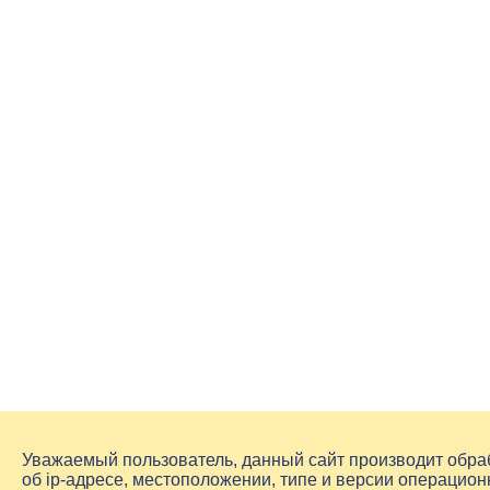
Уважаемый пользователь, данный сайт производит обр
об
ip-адресе
, местоположении, типе и версии операцион