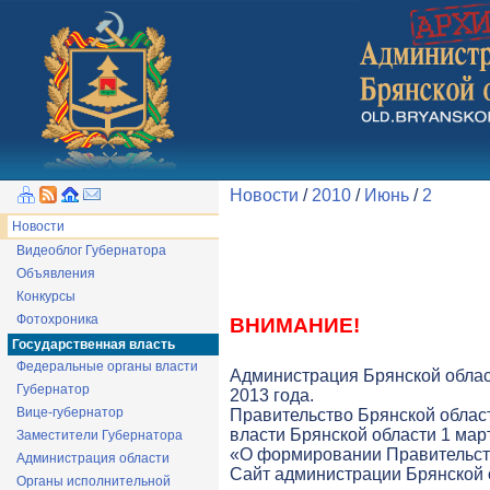
Новости
/
2010
/
Июнь
/
2
Новости
Видеоблог Губернатора
Объявления
Конкурсы
Фотохроника
ВНИМАНИЕ!
Государственная власть
Федеральные органы власти
Администрация Брянской облас
Губернатор
2013 года.
Вице-губернатор
Правительство Брянской облас
власти Брянской области 1 март
Заместители Губернатора
«О формировании Правительств
Администрация области
Cайт администрации Брянской о
Органы исполнительной