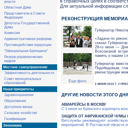
в справочных целях в соответс
власти
Для актуальной информации с
Областная Дума
Представители в Совете
Федерации
РЕКОНСТРУКЦИЯ МЕМОРИА
Депутаты Государственной
Думы
Губернатор Никола
Комиссии
«Задачи по реконс
Административная реформа
сказал Губернато
Противодействие коррупции
29-го
июня — Дня п
"Официальная Брянщина"
Всесоюзной встре
память о нашем с
Резерв управленческих
кадров
Губернатор вмест
Местное самоуправление
Подобедовым, гла
реконструкции мем
Эффективность деятельности
Совет муниципальных
Еще фото
образований
2 ИЮНЯ 2010 Г. // П
Наши приоритеты
ДРУГИЕ НОВОСТИ ЭТОГО ДН
Здравоохранение
Образование
АВИАРЕЙСЫ В МОСКВУ
Доступное жилье
С 3 июня из Брянского аэропорта во
Сельское хозяйство
ЗАЩИТА ОТ АФРИКАНСКОЙ ЧУМЫ 
Газификация
Ветслужбы рекомендуют хозяйствую
мероприятий. В Ростовской области 
Экономика