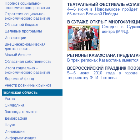
Прогноз социально-
ТЕАТРАЛЬНЫЙ ФЕСТИВАЛЬ «СЛАВ
экономического развития
4—6 июня
в Новозыбкове пройдёт 
65-летию
Великой Победы.
Стратегия социально-
экономического развития
В СУРАЖЕ ОТКРЫТ МНОГОФУНКЦ
Областной бюджет
Сегодня в Сураже
Целевые программы
центра (МФЦ).
Инвестиции
Внешнеэкономическая
деятельность
Малый бизнес
РЕГИОНЫ КАЗАХСТАНА ПРЕДЛАГА
В трёх регионах Казахстана имеются
Областная собственность
Итоги социально –
ВСЕРОССИЙСКИЙ ПРАЗДНИК ПОЭЗ
экономического развития
5—6 июня
2010 года в городе Б
творчеству
Ф. И. Тютчева
.
Дорожный фонд
Реестр розничных рынков
Брянская область
Устав
Символика
Законодательство
Демография
Наука
Инновации
Информатизация