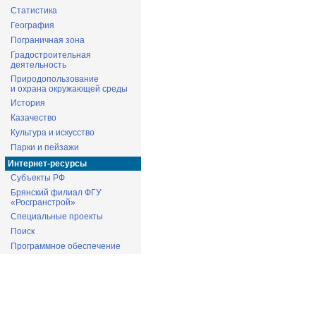
Статистика
География
Пограничная зона
Градостроительная
деятельность
Природопользование
и охрана окружающей среды
История
Казачество
Культура и искусство
Парки и пейзажи
Интернет-ресурсы
Субъекты РФ
Брянский филиал ФГУ
«Росгранстрой»
Специальные проекты
Поиск
Программное обеспечение