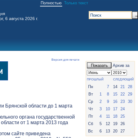
Полностью
Только текст
дня
г, 6 августа 2026 г.
Версия для печати
Показать
Архив за
ПРОШЛЫЙ
СЛЕДУЮЩИЙ
Пн
7
14
21
28
Вт
1
8
15
22
29
Ср
2
9
16
23
30
и Брянской области до 1 марта
Чт
3
10
17
24
Пт
4
11
18
25
ельного органа государственной
 области от 1 марта 2013 года
Сб
5
12
19
26
Вс
6
13
20
27
 этом сайте приведена