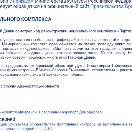
твии с
приказом
Министерства культуры Российской Федераци
ледует обращаться на официальный сайт
Правительства Бря
ЛЬНОГО КОМПЛЕКСА
й Денин осмотрел ход реконструкции мемориального комплекса «Партиз
трукции поставлены большие, график работ очень напряженный и надо 
р. Мемориальный комплекс преображается на глазах, повсюду кипит ра
артизан и подпольщиков. «Мы пригласили на этот праздник в Брянск
чи партизан и подпольщиков, которая прошла здесь 30 лет назад. Н
лавном боевом прошлом», — отметил Николай Денин.
е с председателем Брянской областной Думы Владимиром Гайдуковы
вой администрации Брянска Сергеем Смирновым, строителями и работн
ориального комплекса «Партизанская поляна».
РЕСС-СЛУЖБА АДМИНИСТРАЦИИ ОБЛАСТИ
Я
зобновятся авиарейсы в столичный аэропорт Домодедово.
СВИНЕЙ
щим субъектам осуществлять постоянный контроль за выполнением
в
появился очередной очаг АЧС.