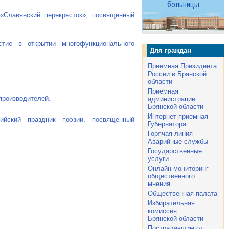
Славянский перекресток», посвящённый
тие в открытии многофункционального
Для граждан
Приёмная Президента
России в Брянской
области
Приёмная
производителей.
администрации
Брянской области
Интернет-приемная
йский праздник поэзии, посвященный
Губернатора
Горячая линия
Аварийные службы
Государственные
услуги
Онлайн-мониторинг
общественного
мнения
Общественная палата
Избирательная
комиссия
Брянской области
Пострадавшим от