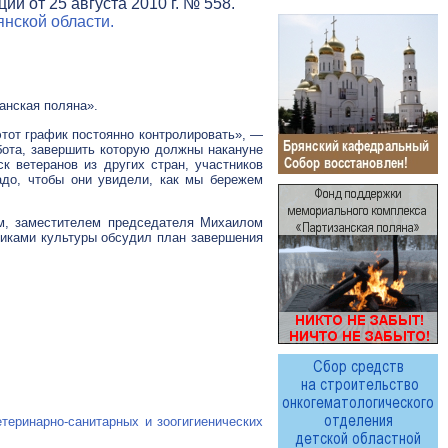
и от 25 августа 2010 г. № 558.
нской области.
анская поляна».
этот график постоянно контролировать», —
бота, завершить которую должны накануне
 ветеранов из других стран, участников
адо, чтобы они увидели, как мы бережем
м, заместителем председателя Михаилом
иками культуры обсудил план завершения
етеринарно-санитарных
и зоогигиенических