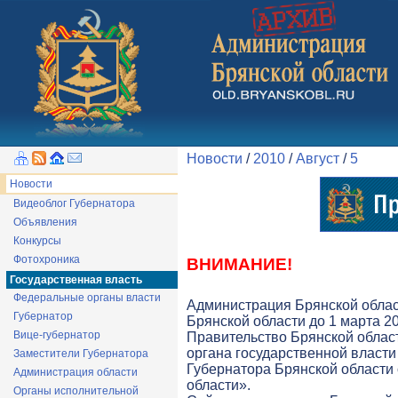
Новости
/
2010
/
Август
/
5
Новости
Видеоблог Губернатора
Объявления
Конкурсы
Фотохроника
ВНИМАНИЕ!
Государственная власть
Федеральные органы власти
Администрация Брянской облас
Губернатор
Брянской области до 1 марта 20
Вице-губернатор
Правительство Брянской облас
органа государственной власти 
Заместители Губернатора
Губернатора Брянской области
Администрация области
области».
Органы исполнительной