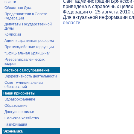
Cайт администрации Брянской о
власти
приведена в справочных целях 
Областная Дума
Федерации от 25 августа 2010 г
Представители в Совете
Для актуальной информации с
Федерации
области.
Депутаты Государственной
Думы
Комиссии
Административная реформа
Противодействие коррупции
"Официальная Брянщина"
Резерв управленческих
кадров
Местное самоуправление
Эффективность деятельности
Совет муниципальных
образований
Наши приоритеты
Здравоохранение
Образование
Доступное жилье
Сельское хозяйство
Газификация
Экономика