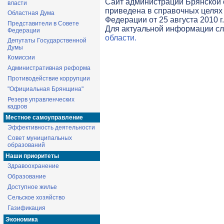
Cайт администрации Брянской о
власти
приведена в справочных целях 
Областная Дума
Федерации от 25 августа 2010 г
Представители в Совете
Для актуальной информации с
Федерации
области.
Депутаты Государственной
Думы
Комиссии
Административная реформа
Противодействие коррупции
"Официальная Брянщина"
Резерв управленческих
кадров
Местное самоуправление
Эффективность деятельности
Совет муниципальных
образований
Наши приоритеты
Здравоохранение
Образование
Доступное жилье
Сельское хозяйство
Газификация
Экономика