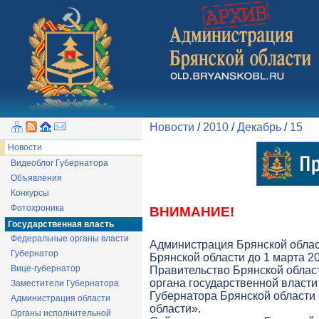
Новости
/
2010
/
Декабрь
/
15
Новости
Видеоблог Губернатора
Объявления
Конкурсы
Фотохроника
ВНИМАНИЕ!
Государственная власть
Федеральные органы власти
Администрация Брянской облас
Губернатор
Брянской области до 1 марта 20
Вице-губернатор
Правительство Брянской облас
органа государственной власти 
Заместители Губернатора
Губернатора Брянской области
Администрация области
области».
Органы исполнительной