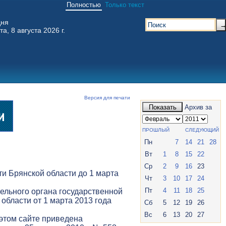
Полностью
Только текст
дня
та, 8 августа 2026 г.
Версия для печати
Показать
Архив за
ПРОШЛЫЙ
СЛЕДУЮЩИЙ
Пн
7
14
21
28
Вт
1
8
15
22
Ср
2
9
16
23
и Брянской области до 1 марта
Чт
3
10
17
24
Пт
4
11
18
25
ельного органа государственной
 области от 1 марта 2013 года
Сб
5
12
19
26
Вс
6
13
20
27
 этом сайте приведена