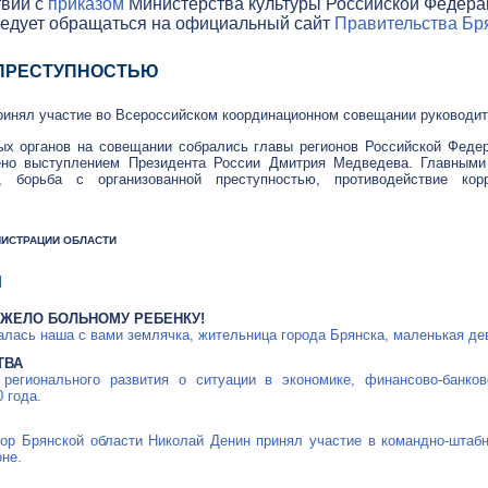
твии с
приказом
Министерства культуры Российской Федераци
ледует обращаться на официальный сайт
Правительства Бря
 ПРЕСТУПНОСТЬЮ
ринял участие во Всероссийском координационном совещании руководит
ых органов на совещании собрались главы регионов Российской Федер
ено выступлением Президента России Дмитрия Медведева. Главными
ти, борьба с организованной преступностью, противодействие кор
ИНИСТРАЦИИ ОБЛАСТИ
Я
ЖЕЛО БОЛЬНОМУ РЕБЕНКУ!
залась наша с вами землячка, жительница города Брянска, маленькая д
ТВА
 регионального развития о ситуации в экономике,
финансово-банков
 года.
тор Брянской области Николай Денин принял участие в
командно-штаб
не.