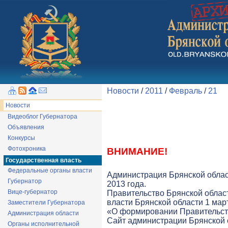
Новости
/
2011
/
Февраль
/
21
Новости
Видеоблог Губернатора
Объявления
Конкурсы
Фотохроника
ВНИМАНИЕ!
Государственная власть
Федеральные органы власти
Администрация Брянской облас
Губернатор
2013 года.
Вице-губернатор
Правительство Брянской облас
власти Брянской области 1 март
Заместители Губернатора
«О формировании Правительств
Администрация области
Cайт администрации Брянской о
Органы исполнительной