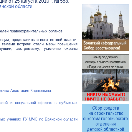
и от 25 августа 2010 г. № 558.
нской области.
елей правоохранительных органов.
ации, представители всех ветвей власти.
 темами встречи стали меры повышения
рупции, экстремизму, усиление охраны
евочка Анастасия Карнюшина.
ской
и социальной сферах в субъектах
ных
учениях ГУ МЧС по Брянской области