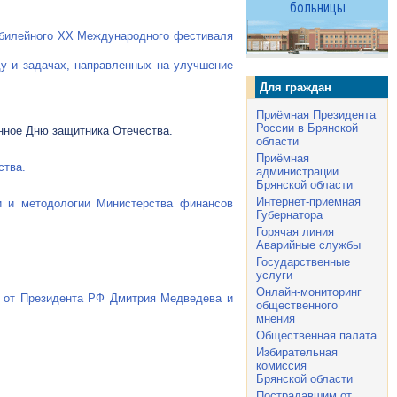
билейного XX Международного фестиваля
ду и задачах, направленных на улучшение
Для граждан
Приёмная Президента
России в Брянской
нное Дню защитника Отечества.
области
Приёмная
ства.
администрации
Брянской области
Интернет-приемная
и и методологии Министерства финансов
Губернатора
Горячая линия
Аварийные службы
Государственные
услуги
Онлайн-мониторинг
а от Президента РФ Дмитрия Медведева и
общественного
мнения
Общественная палата
Избирательная
комиссия
Брянской области
Пострадавшим от