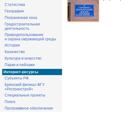
Статистика
География
Пограничная зона
Градостроительная
деятельность
Природопользование
и охрана окружающей среды
История
Казачество
Культура и искусство
Парки и пейзажи
Интернет-ресурсы
Субъекты РФ
Брянский филиал ФГУ
«Росгранстрой»
Специальные проекты
Поиск
Программное обеспечение