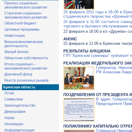
Прогноз социально-
экономического развития
24 февраля 2011 года в 18–00 в Бря
Стратегия социально-
студенческого творчества «Шумный б
экономического развития
24 февраля в 11.00 состоится совещ
Областной бюджет
торгового и бытового обслуживания н
Целевые программы
22 февраля в 18.00 в
к/з
«Дружба» сос
Инвестиции
АНОНС
Внешнеэкономическая
22 февраля в 12.00 в Брянском теат
деятельность
РЕЗУЛЬТАТЫ АУКЦИОНА
Малый бизнес
ГУП "Брянские сувениры" публикует 
Областная собственность
РЕАЛИЗАЦИЯ ФЕДЕРАЛЬНОГО ЗА
Итоги социально –
Губернатор Никол
экономического развития
РФ Алексеем Лавр
Дорожный фонд
Реестр розничных рынков
Брянская область
Устав
ПОЗДРАВЛЕНИЯ ОТ ПРЕЗИДЕНТА 
В адрес Губернато
Символика
Председателя Прав
Законодательство
Демография
Наука
Инновации
ПОЛИКЛИНИКУ КАПИТАЛЬНО ОТР
Информатизация
Губернатор Николай