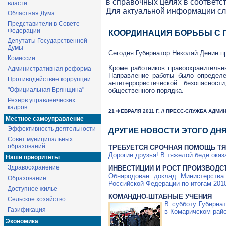
в справочных целях в соответс
власти
Для актуальной информации с
Областная Дума
Представители в Совете
Федерации
КООРДИНАЦИЯ БОРЬБЫ С
Депутаты Государственной
Думы
Сегодня Губернатор Николай Денин п
Комиссии
Кроме работников правоохранительн
Административная реформа
Направление работы было определ
Противодействие коррупции
антитеррористической безопаснос
"Официальная Брянщина"
общественного порядка.
Резерв управленческих
кадров
21 ФЕВРАЛЯ 2011 Г. // ПРЕСС-СЛУЖБА АДМ
Местное самоуправление
Эффективность деятельности
ДРУГИЕ НОВОСТИ ЭТОГО ДН
Совет муниципальных
образований
ТРЕБУЕТСЯ СРОЧНАЯ ПОМОЩЬ ТЯ
Дорогие друзья! В тяжелой беде ока
Наши приоритеты
Здравоохранение
ИНВЕСТИЦИИ И РОСТ ПРОИЗВОДС
Обнародован доклад Министерства
Образование
Российской Федерации по итогам 2010
Доступное жилье
КОМАНДНО-ШТАБНЫЕ УЧЕНИЯ
Сельское хозяйство
В субботу Губерна
Газификация
в Комаричском райо
Экономика