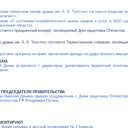
нском областном театре драмы им.
А. К. Толстого
состоится открытие ю
алаган+».
ание «О состоянии потребительского рынка товаров и услуг в 2010 го
аселения области».
тоится праздничный концерт, посвященный Дню защитника Отечества.
ре драмы им.
А. К. Толстого
состоится Торжественное собрание, посвяще
протокол аукциона на право заключения аренды государственного имуще
КОНА
ай Денин встретился с директором департамента бюджетной политик
овым.
И ПРЕДСЕДАТЕЛЯ ПРАВИТЕЛЬСТВА
ра Николая Денина пришли поздравления с Днём защитника Отечеств
ительства РФ Владимира Путина.
ЕМОНТИРУЮТ
 Денин побывал в детской поликлинике № 1 Брянска.