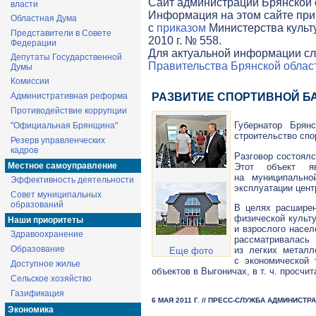
Cайт администрации Брянской о
власти
Информация на этом сайте при
Областная Дума
с
приказом
Министерства культ
Представители в Совете
2010 г. № 558.
Федерации
Для актуальной информации сл
Депутаты Государственной
Правительства Брянской облас
Думы
Комиссии
Административная реформа
РАЗВИТИЕ СПОРТИВНОЙ Б
Противодействие коррупции
Губернатор Брян
"Официальная Брянщина"
строительство спо
Резерв управленческих
кадров
Разговор состоял
Местное самоуправление
Этот объект яв
на муниципально
Эффективность деятельности
эксплуатации цент
Совет муниципальных
образований
В целях расширен
физической культу
Наши приоритеты
и взрослого насел
Здравоохранение
рассматривалась
Образование
из легких металл
Еще фото
с экономической 
Доступное жилье
объектов в Выгоничах,
в т. ч.
просчита
Сельское хозяйство
Газификация
6 МАЯ 2011 Г. // ПРЕСС-СЛУЖБА АДМИНИСТ
Экономика