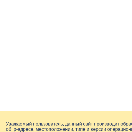
Уважаемый пользователь, данный сайт производит обр
об
ip-адресе
, местоположении, типе и версии операцион