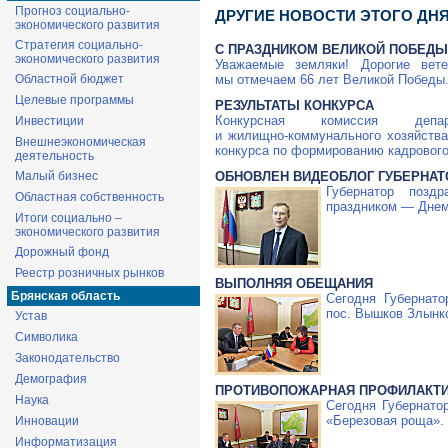
Прогноз социально-
ДРУГИЕ НОВОСТИ ЭТОГО ДН
экономического развития
Стратегия социально-
С ПРАЗДНИКОМ ВЕЛИКОЙ ПОБЕДЫ
экономического развития
Уважаемые земляки! Дорогие вет
Областной бюджет
мы отмечаем 66 лет Великой Победы
Целевые программы
РЕЗУЛЬТАТЫ КОНКУРСА
Конкурсная комиссия деп
Инвестиции
и
жилищно-коммунального
хозяйства
Внешнеэкономическая
конкурса по формированию кадрового
деятельность
Малый бизнес
ОБНОВЛЕН ВИДЕОБЛОГ ГУБЕРНАТ
Губернатор позд
Областная собственность
праздником — Днем
Итоги социально –
экономического развития
Дорожный фонд
Реестр розничных рынков
ВЫПОЛНЯЯ ОБЕЩАНИЯ
Брянская область
Сегодня Губернато
пос. Вышков Злынк
Устав
Символика
Законодательство
Демография
ПРОТИВОПОЖАРНАЯ ПРОФИЛАКТ
Наука
Сегодня Губернато
«Березовая роща».
Инновации
Информатизация