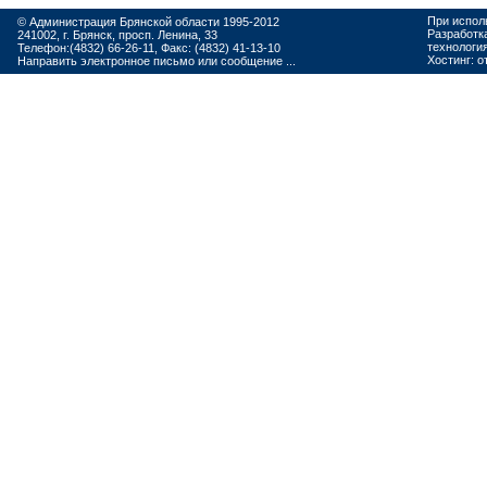
При испол
© Администрация Брянской области 1995-2012
Разработк
241002, г. Брянск, просп. Ленина, 33
технологи
Телефон:(4832) 66-26-11, Факс: (4832) 41-13-10
Хостинг:
о
Направить электронное письмо или сообщение ...