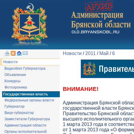
Новости
/
2011
/
Май
/
6
Новости
Видеоблог Губернатора
Объявления
Конкурсы
Фотохроника
ВНИМАНИЕ!
Государственная власть
Федеральные органы власти
Администрация Брянской обла
Губернатор
государственной власти Брянск
Вице-губернатор
Правительство Брянской облас
высшего исполнительного орга
Заместители Губернатора
1 марта 2013 года в соответств
Администрация области
от 1 марта 2013 года «О форми
Органы исполнительной