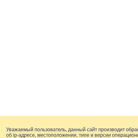
Уважаемый пользователь, данный сайт производит обр
об
ip-адресе
, местоположении, типе и версии операцион