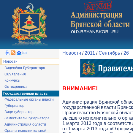
Новости
/
2011
/
Сентябрь
/
26
Новости
Видеоблог Губернатора
Объявления
Конкурсы
Фотохроника
ВНИМАНИЕ!
Государственная власть
Федеральные органы власти
Администрация Брянской обла
Губернатор
государственной власти Брянск
Вице-губернатор
Правительство Брянской облас
высшего исполнительного орга
Заместители Губернатора
1 марта 2013 года в соответств
Администрация области
от 1 марта 2013 года «О форми
Органы исполнительной