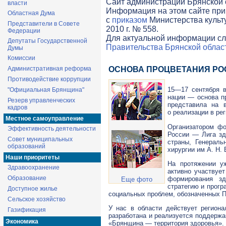
Cайт администрации Брянской о
власти
Информация на этом сайте при
Областная Дума
с
приказом
Министерства культ
Представители в Совете
2010 г. № 558.
Федерации
Для актуальной информации сл
Депутаты Государственной
Правительства Брянской облас
Думы
Комиссии
Административная реформа
ОСНОВА ПРОЦВЕТАНИЯ РО
Противодействие коррупции
15—17 сентября
в
"Официальная Брянщина"
нации — основа пр
Резерв управленческих
представила на 
кадров
о реализации в ре
Местное самоуправление
Организатором фо
Эффективность деятельности
России — Лига зд
Совет муниципальных
страны, Генераль
образований
хирургии им
А. Н.
Наши приоритеты
На протяжении у
Здравоохранение
активно участвуе
Образование
формирования зд
Еще фото
стратегию и прог
Доступное жилье
социальных проблем, обозначенных П
Сельское хозяйство
У нас в области действует регион
Газификация
разработана и реализуется поддерж
Экономика
«Брянщина — территория здоровья».