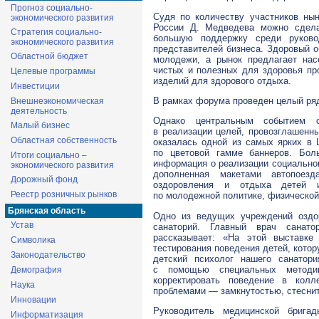
Прогноз социально-
Судя по количеству участников ны
экономического развития
России Д. Медведева можно сдела
Стратегия социально-
большую поддержку среди руковод
экономического развития
представителей бизнеса. Здоровый о
Областной бюджет
молодежи, а рынок предлагает нас
чистых и полезных для здоровья про
Целевые программы
изделий для здорового отдыха.
Инвестиции
В рамках форума проведен целый ряд
Внешнеэкономическая
деятельность
Однако центральным событием с
Малый бизнес
в реализации целей, провозглашенны
Областная собственность
оказалась одной из самых ярких в
по цветовой гамме баннеров. Бол
Итоги социально –
информация о реализации социальног
экономического развития
дополненная макетами автопоез
Дорожный фонд
оздоровления и отдыха детей и
Реестр розничных рынков
по молодежной политике, физической 
Брянская область
Одно из ведущих учреждений оздо
Устав
санаторий. Главный врач санат
рассказывает: «На этой выставк
Символика
тестирования поведения детей, кото
Законодательство
детский психолог нашего санатор
с помощью специальных метод
Демография
корректировать поведение в кол
Наука
проблемами — замкнутостью, стесни
Инновации
Руководитель медицинской брига
Информатизация