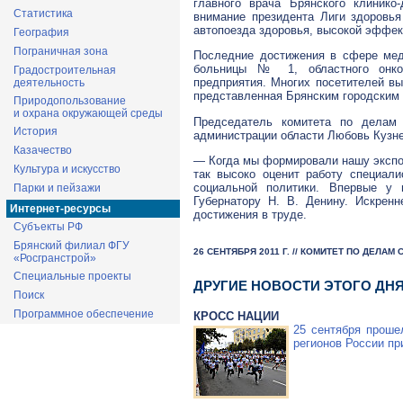
главного врача Брянского
клинико-
Статистика
внимание президента Лиги здоровья
автопоезда здоровья, высокой эффек
География
Пограничная зона
Последние достижения в сфере мед
больницы № 1, областного онко
Градостроительная
предприятия. Многих посетителей вы
деятельность
представленная Брянским городским
Природопользование
и охрана окружающей среды
Председатель комитета по делам 
История
администрации области Любовь Кузне
Казачество
— Когда мы формировали нашу экспоз
Культура и искусство
так высоко оценит работу специал
социальной политики. Впервые у 
Парки и пейзажи
Губернатору
Н. В. Денину
. Искренн
Интернет-ресурсы
достижения в труде.
Субъекты РФ
Брянский филиал ФГУ
26 СЕНТЯБРЯ 2011 Г. // КОМИТЕТ ПО ДЕЛА
«Росгранстрой»
Специальные проекты
ДРУГИЕ НОВОСТИ ЭТОГО ДН
Поиск
Программное обеспечение
КРОСС НАЦИИ
25 сентября проше
регионов России пр