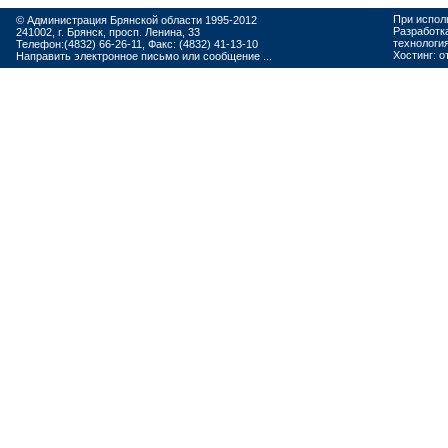
При испол
© Администрация Брянской области 1995-2012
Разработк
241002, г. Брянск, просп. Ленина, 33
технологи
Телефон:(4832) 66-26-11, Факс: (4832) 41-13-10
Хостинг:
о
Направить электронное письмо или сообщение ...