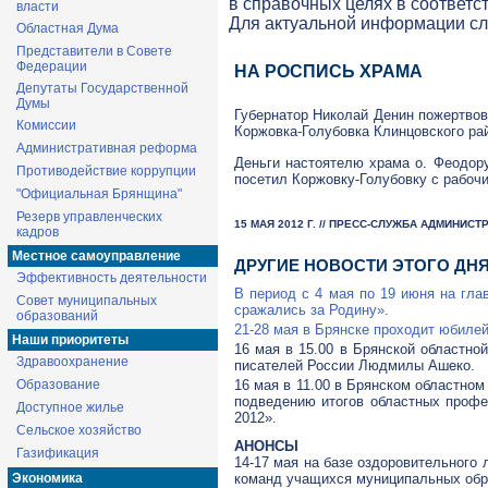
в справочных целях в соответс
власти
Для актуальной информации с
Областная Дума
Представители в Совете
Федерации
НА РОСПИСЬ ХРАМА
Депутаты Государственной
Думы
Губернатор Николай Денин пожертвов
Комиссии
Коржовка-Голубовка Клинцовского ра
Административная реформа
Деньги настоятелю храма о. Феодору
Противодействие коррупции
посетил Коржовку-Голубовку с рабоч
"Официальная Брянщина"
Резерв управленческих
15 МАЯ 2012 Г. // ПРЕСС-СЛУЖБА АДМИНИС
кадров
Местное самоуправление
ДРУГИЕ НОВОСТИ ЭТОГО ДН
Эффективность деятельности
В период с 4 мая по 19 июня на гл
Совет муниципальных
сражались за Родину».
образований
21-28
мая в Брянске проходит юбиле
Наши приоритеты
16 мая в 15.00 в Брянской областно
Здравоохранение
писателей России Людмилы Ашеко.
16 мая в 11.00 в Брянском областном
Образование
подведению итогов областных профе
Доступное жилье
2012».
Сельское хозяйство
АНОНСЫ
Газификация
14-17
мая на базе оздоровительного 
команд учащихся муниципальных обра
Экономика