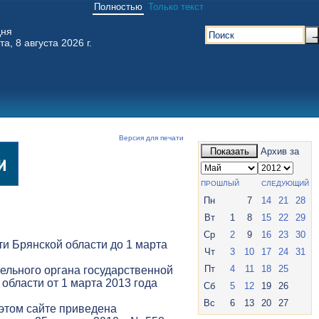
Полностью
Только текст
дня
та, 8 августа 2026 г.
Версия для печати
Показать
Архив за
ПРОШЛЫЙ
СЛЕДУЮЩИЙ
Пн
7
14
21
28
Вт
1
8
15
22
29
Ср
2
9
16
23
30
и Брянской области до 1 марта
Чт
3
10
17
24
31
Пт
4
11
18
25
ельного органа государственной
 области от 1 марта 2013 года
Сб
5
12
19
26
Вс
6
13
20
27
 этом сайте приведена