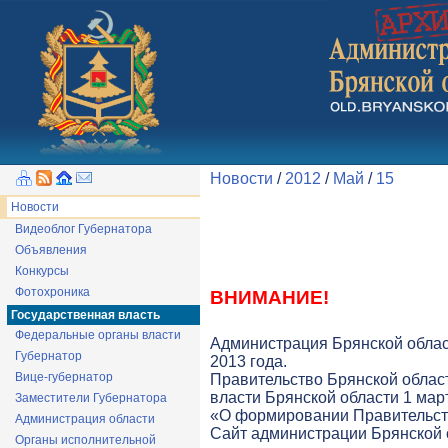
Новости
/
2012
/
Май
/
15
Новости
Видеоблог Губернатора
Объявления
Конкурсы
Фотохроника
ВНИМАНИЕ!
Государственная власть
Федеральные органы власти
Администрация Брянской облас
Губернатор
2013 года.
Вице-губернатор
Правительство Брянской облас
власти Брянской области 1 март
Заместители Губернатора
«О формировании Правительств
Администрация области
Cайт администрации Брянской о
Органы исполнительной