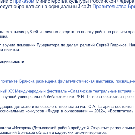
твии с
приказом
Министерства культуры Российской Федераци
ледует обращаться на официальный сайт
Правительства Бря
ал сто тысяч рублей из личных средств на оплату работ по росписи хр
йона.
 вручил помощник Губернатора по делам религий Сергей Гавриков. Нап
им визитом.
ТРАЦИИ ОБЛАСТИ
Я
авпочтамте Брянска размещена филателистическая выставка, посвяще
йный XX Международный фестиваль «Славянские театральные встречи»
й научной универсальной библиотеке им. Ф.И. Тютчева состоится през
 дворце детского и юношеского творчества им. Ю.А. Гагарина состоитс
ссиональных конкурсов «Лидер в образовании — 2012», «Воспитатель
лагеря «Искорка» (Дятьковский район) пройдут X Открытые региональны
зований Брянской области и кадетских школ-интернатов.