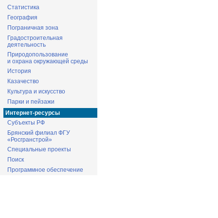
Статистика
География
Пограничная зона
Градостроительная
деятельность
Природопользование
и охрана окружающей среды
История
Казачество
Культура и искусство
Парки и пейзажи
Интернет-ресурсы
Субъекты РФ
Брянский филиал ФГУ
«Росгранстрой»
Специальные проекты
Поиск
Программное обеспечение