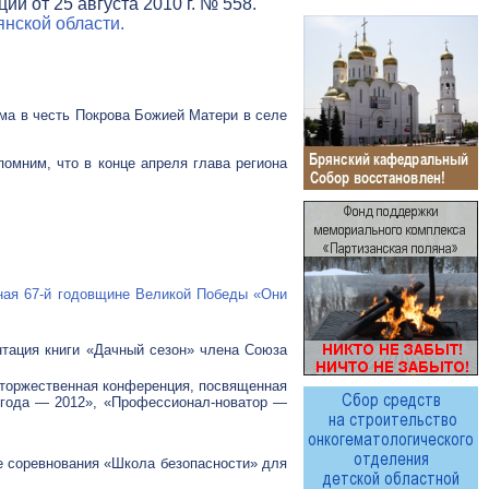
и от 25 августа 2010 г. № 558.
нской области.
ама в честь Покрова Божией Матери в селе
омним, что в конце апреля глава региона
нная
67-й
годовщине Великой Победы «Они
ентация книги «Дачный сезон» члена Союза
я торжественная конференция, посвященная
 года — 2012», «Профессионал-новатор —
е соревнования «Школа безопасности» для