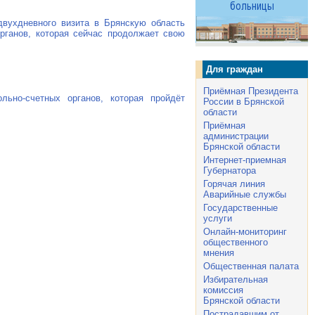
вухдневного визита в Брянскую область
рганов, которая сейчас продолжает свою
Для граждан
Приёмная Президента
ольно-счетных
органов, которая пройдёт
России в Брянской
области
Приёмная
администрации
Брянской области
Интернет-приемная
Губернатора
Горячая линия
Аварийные службы
Государственные
услуги
Онлайн-мониторинг
общественного
мнения
Общественная палата
Избирательная
комиссия
Брянской области
Пострадавшим от