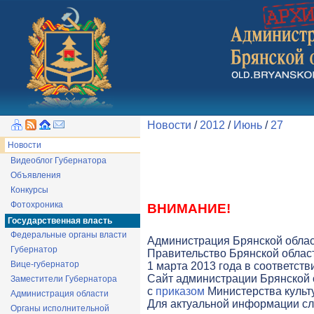
Новости
/
2012
/
Июнь
/
27
Новости
Видеоблог Губернатора
Объявления
Конкурсы
Фотохроника
ВНИМАНИЕ!
Государственная власть
Федеральные органы власти
Администрация Брянской облас
Губернатор
Правительство Брянской облас
Вице-губернатор
1 марта 2013 года в соответст
Cайт администрации Брянской о
Заместители Губернатора
с
приказом
Министерства культу
Администрация области
Для актуальной информации с
Органы исполнительной