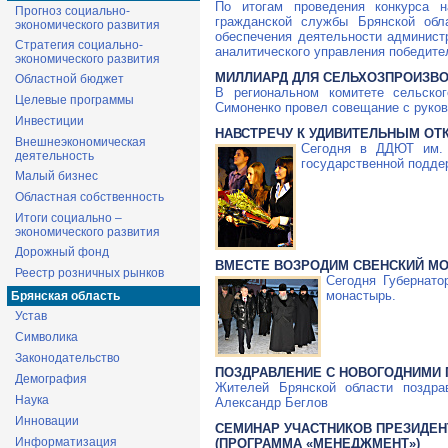
По итогам проведения конкурса н
Прогноз социально-
гражданской службы Брянской обла
экономического развития
обеспечения деятельности админист
Стратегия социально-
аналитического управления победите
экономического развития
МИЛЛИАРД ДЛЯ СЕЛЬХОЗПРОИЗВ
Областной бюджет
В региональном комитете сельског
Целевые программы
Симоненко провел совещание с руко
Инвестиции
НАВСТРЕЧУ К УДИВИТЕЛЬНЫМ О
Внешнеэкономическая
Сегодня в ДДЮТ им. 
деятельность
государственной подде
Малый бизнес
Областная собственность
Итоги социально –
экономического развития
Дорожный фонд
ВМЕСТЕ ВОЗРОДИМ СВЕНСКИЙ М
Реестр розничных рынков
Сегодня Губернато
монастырь.
Брянская область
Устав
Символика
Законодательство
ПОЗДРАВЛЕНИЕ С НОВОГОДНИМИ
Демография
Жителей Брянской области поздр
Наука
Александр Беглов
Инновации
СЕМИНАР УЧАСТНИКОВ ПРЕЗИДЕНТ
Информатизация
(ПРОГРАММА «МЕНЕДЖМЕНТ»)