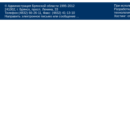
При испол
© Администрация Брянской области 1995-2012
Разработк
241002, г. Брянск, просп. Ленина, 33
технологи
Телефон:(4832) 66-26-11, Факс: (4832) 41-13-10
Хостинг:
о
Направить электронное письмо или сообщение ...