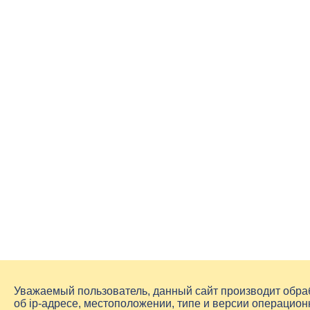
Уважаемый пользователь, данный сайт производит обр
об
ip-адресе
, местоположении, типе и версии операцион