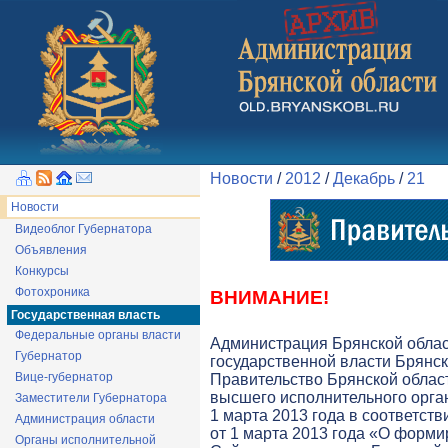
Новости
/
2012
/
Декабрь
/
21
Новости
Видеоблог Губернатора
Объявления
Конкурсы
Фотохроника
ВНИМАНИЕ!
Государственная власть
Федеральные органы власти
Администрация Брянской обла
Губернатор
государственной власти Брянск
Вице-губернатор
Правительство Брянской облас
высшего исполнительного орга
Заместители Губернатора
1 марта 2013 года в соответств
Администрация области
от 1 марта 2013 года «О форми
Органы исполнительной