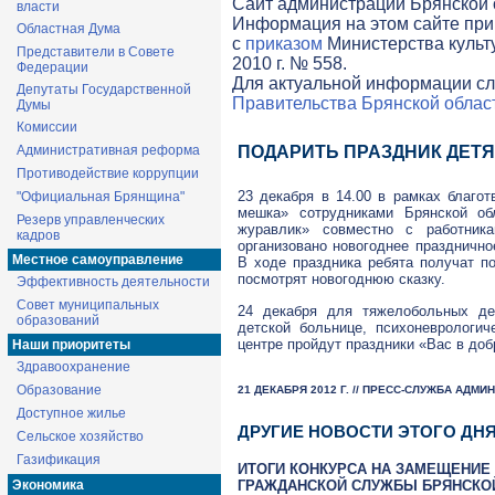
Cайт администрации Брянской о
власти
Информация на этом сайте при
Областная Дума
с
приказом
Министерства культ
Представители в Совете
2010 г. № 558.
Федерации
Для актуальной информации сл
Депутаты Государственной
Правительства Брянской облас
Думы
Комиссии
Административная реформа
ПОДАРИТЬ ПРАЗДНИК ДЕТ
Противодействие коррупции
23 декабря в 14.00 в рамках благот
"Официальная Брянщина"
мешка» сотрудниками Брянской об
Резерв управленческих
журавлик» совместно с работни
кадров
организовано новогоднее празднично
Местное самоуправление
В ходе праздника ребята получат по
посмотрят новогоднюю сказку.
Эффективность деятельности
Совет муниципальных
24 декабря для тяжелобольных де
образований
детской больнице, психоневролог
центре пройдут праздники «Вас в до
Наши приоритеты
Здравоохранение
Образование
21 ДЕКАБРЯ 2012 Г. // ПРЕСС-СЛУЖБА АДМ
Доступное жилье
ДРУГИЕ НОВОСТИ ЭТОГО ДН
Сельское хозяйство
Газификация
ИТОГИ КОНКУРСА НА ЗАМЕЩЕНИЕ
ГРАЖДАНСКОЙ СЛУЖБЫ БРЯНСКО
Экономика