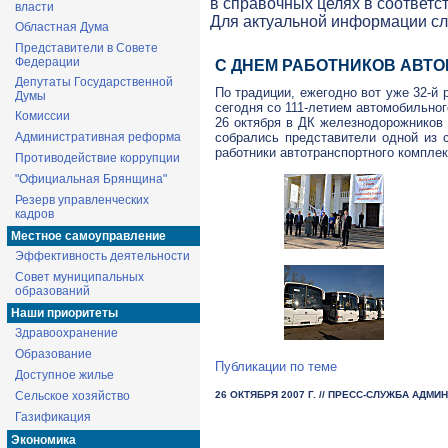
в справочных целях в соответс
власти
Для актуальной информации с
Областная Дума
Представители в Совете
Федерации
С ДНЕМ РАБОТНИКОВ АВТ
Депутаты Государственной
По традиции, ежегодно вот уже 32-й
Думы
сегодня со 111-летием автомобильног
Комиссии
26 октября в ДК железнодорожников 
Административная реформа
собрались представители одной из
работники автотранспортного комплек
Противодействие коррупции
"Официальная Брянщина"
Резерв управленческих
кадров
Местное самоуправление
Эффективность деятельности
Совет муниципальных
образований
Наши приоритеты
Здравоохранение
Образование
Публикации по теме
Доступное жилье
Сельское хозяйство
26 ОКТЯБРЯ 2007 Г.
// ПРЕСС-СЛУЖБА АДМИ
Газификация
Экономика