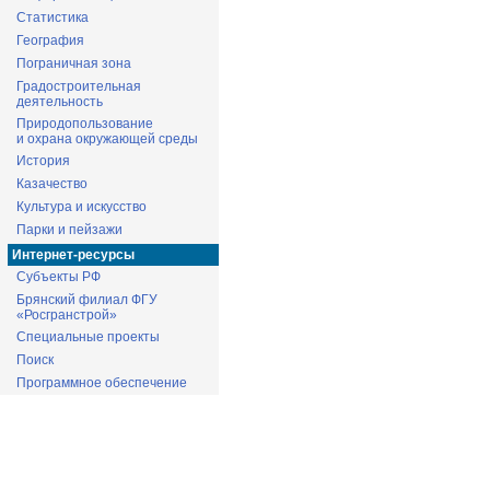
Статистика
География
Пограничная зона
Градостроительная
деятельность
Природопользование
и охрана окружающей среды
История
Казачество
Культура и искусство
Парки и пейзажи
Интернет-ресурсы
Субъекты РФ
Брянский филиал ФГУ
«Росгранстрой»
Специальные проекты
Поиск
Программное обеспечение