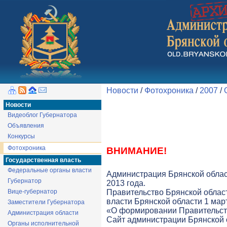
Новости
/
Фотохроника
/
2007
/
Новости
Видеоблог Губернатора
Объявления
Конкурсы
Фотохроника
ВНИМАНИЕ!
Государственная власть
Федеральные органы власти
Администрация Брянской облас
Губернатор
2013 года.
Вице-губернатор
Правительство Брянской облас
власти Брянской области 1 март
Заместители Губернатора
«О формировании Правительств
Администрация области
Cайт администрации Брянской о
Органы исполнительной