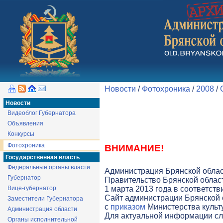
Новости
/
Фотохроника
/
2008
/
Новости
Видеоблог Губернатора
Объявления
Конкурсы
Фотохроника
ВНИМАНИЕ!
Государственная власть
Федеральные органы власти
Администрация Брянской облас
Губернатор
Правительство Брянской облас
Вице-губернатор
1 марта 2013 года в соответст
Cайт администрации Брянской о
Заместители Губернатора
с
приказом
Министерства культу
Администрация области
Для актуальной информации с
Органы исполнительной