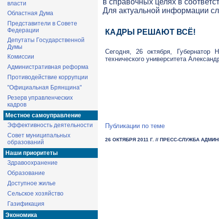
в справочных целях в соответс
власти
Для актуальной информации с
Областная Дума
Представители в Совете
Федерации
КАДРЫ РЕШАЮТ ВСЁ!
Депутаты Государственной
Думы
Сегодня, 26 октября, Губернатор 
Комиссии
технического университета Александ
Административная реформа
Противодействие коррупции
"Официальная Брянщина"
Резерв управленческих
кадров
Местное самоуправление
Эффективность деятельности
Публикации по теме
Совет муниципальных
26 ОКТЯБРЯ 2011 Г.
// ПРЕСС-СЛУЖБА АДМИ
образований
Наши приоритеты
Здравоохранение
Образование
Доступное жилье
Сельское хозяйство
Газификация
Экономика