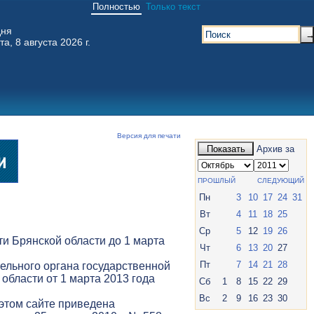
Полностью
Только текст
дня
та, 8 августа 2026 г.
Версия для печати
Показать
Архив за
ПРОШЛЫЙ
СЛЕДУЮЩИЙ
Пн
3
10
17
24
31
Вт
4
11
18
25
Ср
5
12
19
26
и Брянской области до 1 марта
Чт
6
13
20
27
Пт
7
14
21
28
ельного органа государственной
 области от 1 марта 2013 года
Сб
1
8
15
22
29
Вс
2
9
16
23
30
 этом сайте приведена