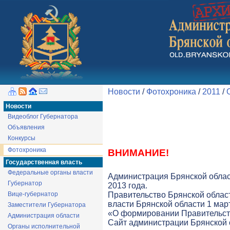
Новости
/
Фотохроника
/
2011
/
Новости
Видеоблог Губернатора
Объявления
Конкурсы
Фотохроника
ВНИМАНИЕ!
Государственная власть
Федеральные органы власти
Администрация Брянской облас
Губернатор
2013 года.
Вице-губернатор
Правительство Брянской облас
власти Брянской области 1 март
Заместители Губернатора
«О формировании Правительств
Администрация области
Cайт администрации Брянской о
Органы исполнительной