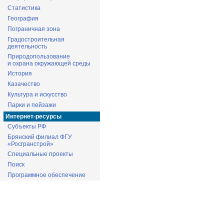
Статистика
География
Пограничная зона
Градостроительная
деятельность
Природопользование
и охрана окружающей среды
История
Казачество
Культура и искусство
Парки и пейзажи
Интернет-ресурсы
Субъекты РФ
Брянский филиал ФГУ
«Росгранстрой»
Специальные проекты
Поиск
Программное обеспечение