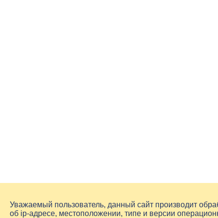
Уважаемый пользователь, данный сайт производит обр
об
ip-адресе
, местоположении, типе и версии операцион