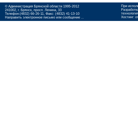
При испол
© Администрация Брянской области 1995-2012
Разработк
241002, г. Брянск, просп. Ленина, 33
технологи
Телефон:(4832) 66-26-11, Факс: (4832) 41-13-10
Хостинг:
о
Направить электронное письмо или сообщение ...