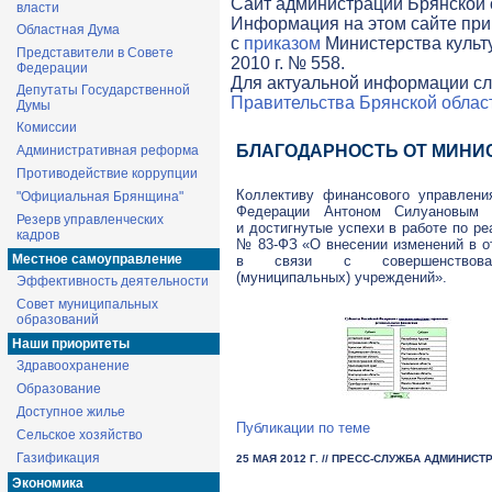
Cайт администрации Брянской о
власти
Информация на этом сайте при
Областная Дума
с
приказом
Министерства культ
Представители в Совете
2010 г. № 558.
Федерации
Для актуальной информации сл
Депутаты Государственной
Правительства Брянской облас
Думы
Комиссии
БЛАГОДАРНОСТЬ ОТ МИНИ
Административная реформа
Противодействие коррупции
Коллективу финансового управлени
"Официальная Брянщина"
Федерации Антоном Силуановым о
Резерв управленческих
и достигнутые успехи в работе по р
кадров
№
83-ФЗ
«О внесении изменений в о
Местное самоуправление
в связи с совершенствован
(муниципальных) учреждений».
Эффективность деятельности
Совет муниципальных
образований
Наши приоритеты
Здравоохранение
Образование
Доступное жилье
Публикации по теме
Сельское хозяйство
Газификация
25 МАЯ 2012 Г.
// ПРЕСС-СЛУЖБА АДМИНИСТ
Экономика