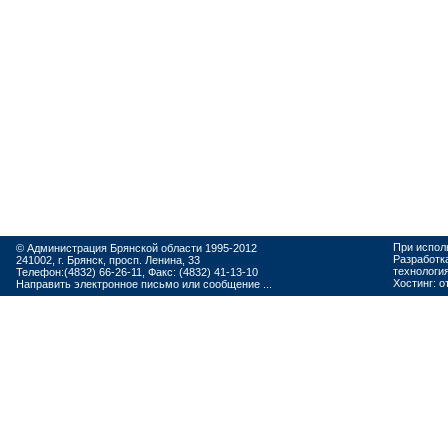
При испол
© Администрация Брянской области 1995-2012
Разработк
241002, г. Брянск, просп. Ленина, 33
технологи
Телефон:(4832) 66-26-11, Факс: (4832) 41-13-10
Хостинг:
о
Направить электронное письмо или сообщение ...