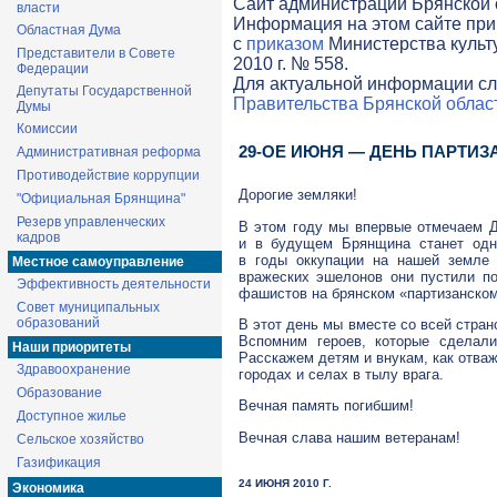
Cайт администрации Брянской о
власти
Информация на этом сайте при
Областная Дума
с
приказом
Министерства культ
Представители в Совете
2010 г. № 558.
Федерации
Для актуальной информации сл
Депутаты Государственной
Правительства Брянской облас
Думы
Комиссии
29-ОЕ
ИЮНЯ — ДЕНЬ ПАРТИЗ
Административная реформа
Противодействие коррупции
Дорогие земляки!
"Официальная Брянщина"
Резерв управленческих
В этом году мы впервые отмечаем Де
кадров
и в будущем Брянщина станет одни
в годы оккупации на нашей земле 
Местное самоуправление
вражеских эшелонов они пустили по
Эффективность деятельности
фашистов на брянском «партизанском
Совет муниципальных
образований
В этот день мы вместе со всей стра
Вспомним героев, которые сделали
Наши приоритеты
Расскажем детям и внукам, как отва
Здравоохранение
городах и селах в тылу врага.
Образование
Вечная память погибшим!
Доступное жилье
Вечная слава нашим ветеранам!
Сельское хозяйство
Газификация
24 ИЮНЯ 2010 Г.
Экономика