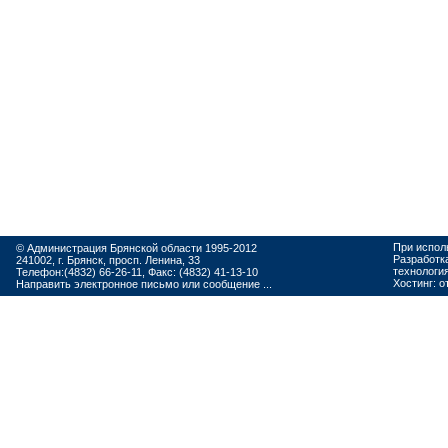
При испол
© Администрация Брянской области 1995-2012
Разработк
241002, г. Брянск, просп. Ленина, 33
технологи
Телефон:(4832) 66-26-11, Факс: (4832) 41-13-10
Хостинг:
о
Направить электронное письмо или сообщение ...