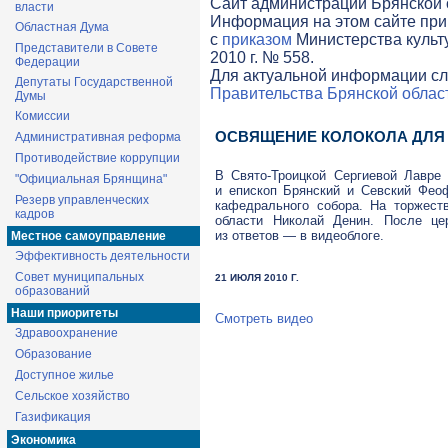
Cайт администрации Брянской о
власти
Информация на этом сайте при
Областная Дума
с
приказом
Министерства культ
Представители в Совете
2010 г. № 558.
Федерации
Для актуальной информации сл
Депутаты Государственной
Правительства Брянской облас
Думы
Комиссии
ОСВЯЩЕНИЕ КОЛОКОЛА ДЛЯ
Административная реформа
Противодействие коррупции
В
Свято-Троицкой
Сергиевой Лавре 
"Официальная Брянщина"
и епископ Брянский и Севский Фео
Резерв управленческих
кафедрального собора. На торжест
кадров
области Николай Денин. После це
из ответов — в видеоблоге.
Местное самоуправление
Эффективность деятельности
Совет муниципальных
21 ИЮЛЯ 2010 Г.
образований
Наши приоритеты
Смотреть видео
Здравоохранение
Образование
Доступное жилье
Сельское хозяйство
Газификация
Экономика