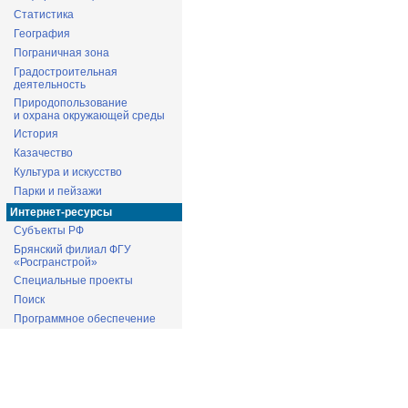
Статистика
География
Пограничная зона
Градостроительная
деятельность
Природопользование
и охрана окружающей среды
История
Казачество
Культура и искусство
Парки и пейзажи
Интернет-ресурсы
Субъекты РФ
Брянский филиал ФГУ
«Росгранстрой»
Специальные проекты
Поиск
Программное обеспечение