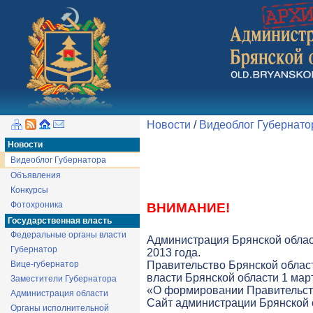
Новости
/
Видеоблог Губернато
Новости
Видеоблог Губернатора
Объявления
Конкурсы
Фотохроника
ВНИМАНИЕ!
Государственная власть
Федеральные органы власти
Администрация Брянской облас
Губернатор
2013 года.
Вице-губернатор
Правительство Брянской облас
власти Брянской области 1 март
Заместители Губернатора
«О формировании Правительств
Администрация области
Cайт администрации Брянской о
Органы исполнительной