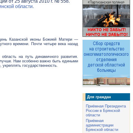
и от 25 августа 2010 г. № 558.
нской области.
 день Казанской иконы Божией Матери —
утного времени. Почти четыре века назад
область на путь динамичного развития.
 лучше. Нам особенно важно быть едиными
, укреплять государственность.
Для граждан
Приёмная Президента
России в Брянской
области
Приёмная
администрации
Брянской области