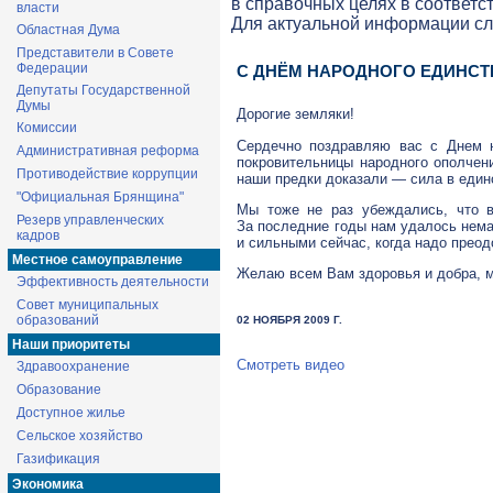
в справочных целях в соответс
власти
Для актуальной информации с
Областная Дума
Представители в Совете
Федерации
C ДНЁМ НАРОДНОГО ЕДИНСТ
Депутаты Государственной
Думы
Дорогие земляки!
Комиссии
Сердечно поздравляю вас с Днем н
Административная реформа
покровительницы народного ополчен
Противодействие коррупции
наши предки доказали — сила в един
"Официальная Брянщина"
Мы тоже не раз убеждались, что в
Резерв управленческих
За последние годы нам удалось нема
кадров
и сильными сейчас, когда надо преод
Местное самоуправление
Желаю всем Вам здоровья и добра, м
Эффективность деятельности
Совет муниципальных
образований
02 НОЯБРЯ 2009 Г.
Наши приоритеты
Смотреть видео
Здравоохранение
Образование
Доступное жилье
Сельское хозяйство
Газификация
Экономика