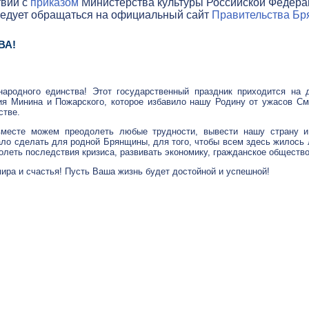
твии с
приказом
Министерства культуры Российской Федераци
ледует обращаться на официальный сайт
Правительства Бря
ВА!
ародного единства! Этот государственный праздник приходится на
ия Минина и Пожарского, которое избавило нашу Родину от ужасов См
стве.
месте можем преодолеть любые трудности, вывести нашу страну и 
ло сделать для родной Брянщины, для того, чтобы всем здесь жилось
олеть последствия кризиса, развивать экономику, гражданское общество
ира и счастья! Пусть Ваша жизнь будет достойной и успешной!